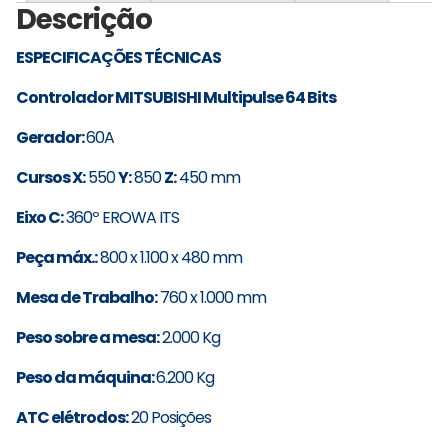
Descrição
ESPECIFICAÇÕES TÉCNICAS
Controlador MITSUBISHI Multipulse 64 Bits
Gerador:
60A
Cursos X:
550
Y:
850
Z:
450 mm
Eixo C:
360º EROWA ITS
Peça máx.:
800 x 1.100 x 480 mm
Mesa de Trabalho:
760 x 1.000 mm
Peso sobre a mesa:
2.000 Kg
Peso da máquina:
6.200 Kg
ATC elétrodos:
20 Posições