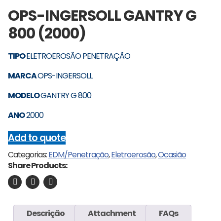
OPS-INGERSOLL GANTRY G
800 (2000)
TIPO
ELETROEROSÃO PENETRAÇÃO
MARCA
OPS-INGERSOLL
MODELO
GANTRY G 800
ANO
2000
Add to quote
Categorias:
EDM/Penetração
,
Eletroerosão
,
Ocasião
Share Products:
Descrição
Attachment
FAQs