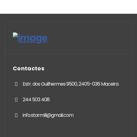
Contactos
Estr. dos Guilhermes 9500, 2405-036 Maceira
244 503 408
info.starmill@gmail.com