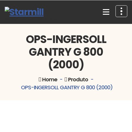
Skip
to
content
Comércio e Assistência de Máquinas, Lda.
OPS-INGERSOLL
GANTRY G 800
(2000)
Home
-
Produto
-
OPS-INGERSOLL GANTRY G 800 (2000)