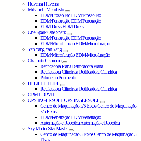
Huvema
Huvema
Mitsubishi
Mitsubishi
EDM/Erosão Fio
EDM/Erosão Fio
EDM/Penetração
EDM/Penetração
EDM Dress
EDM Dress
One Spark
One Spark
EDM/Penetração
EDM/Penetração
EDM/Microfuração
EDM/Microfuração
Yan Yang
Yan Yang
EDM/Microfuração
EDM/Microfuração
Okamoto
Okamoto
Retificadora Plana
Retificadora Plana
Retificadora Cilíndrica
Retificadora Cilíndrica
Polimento
Polimento
HI-LIFE
HI-LIFE
Retificadora Cilíndrica
Retificadora Cilíndrica
OPMT
OPMT
OPS-INGERSOLL
OPS-INGERSOLL
Centro de Maquinação 3/5 Eixos
Centro de Maquinação
3/5 Eixos
EDM/Penetração
EDM/Penetração
Automação e Robótica
Automação e Robótica
Sky Master
Sky Master
Centro de Maquinação 3 Eixos
Centro de Maquinação 3
Eixos