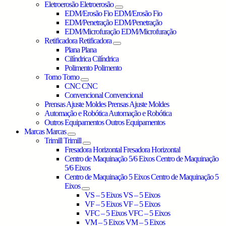
Eletroerosão
Eletroerosão
EDM/Erosão Fio
EDM/Erosão Fio
EDM/Penetração
EDM/Penetração
EDM/Microfuração
EDM/Microfuração
Retificadora
Retificadora
Plana
Plana
Cilíndrica
Cilíndrica
Polimento
Polimento
Torno
Torno
CNC
CNC
Convencional
Convencional
Prensas Ajuste Moldes
Prensas Ajuste Moldes
Automação e Robótica
Automação e Robótica
Outros Equipamentos
Outros Equipamentos
Marcas
Marcas
Trimill
Trimill
Fresadora Horizontal
Fresadora Horizontal
Centro de Maquinação 5/6 Eixos
Centro de Maquinação
5/6 Eixos
Centro de Maquinação 5 Eixos
Centro de Maquinação 5
Eixos
VS – 5 Eixos
VS – 5 Eixos
VF – 5 Eixos
VF – 5 Eixos
VFC – 5 Eixos
VFC – 5 Eixos
VM – 5 Eixos
VM – 5 Eixos