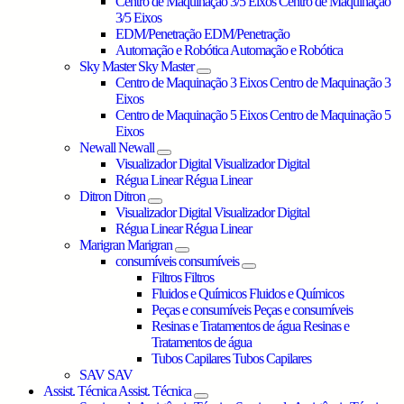
Centro de Maquinação 3/5 Eixos
Centro de Maquinação
3/5 Eixos
EDM/Penetração
EDM/Penetração
Automação e Robótica
Automação e Robótica
Sky Master
Sky Master
Centro de Maquinação 3 Eixos
Centro de Maquinação 3
Eixos
Centro de Maquinação 5 Eixos
Centro de Maquinação 5
Eixos
Newall
Newall
Visualizador Digital
Visualizador Digital
Régua Linear
Régua Linear
Ditron
Ditron
Visualizador Digital
Visualizador Digital
Régua Linear
Régua Linear
Marigran
Marigran
consumíveis
consumíveis
Filtros
Filtros
Fluidos e Químicos
Fluidos e Químicos
Peças e consumíveis
Peças e consumíveis
Resinas e Tratamentos de água
Resinas e
Tratamentos de água
Tubos Capilares
Tubos Capilares
SAV
SAV
Assist. Técnica
Assist. Técnica