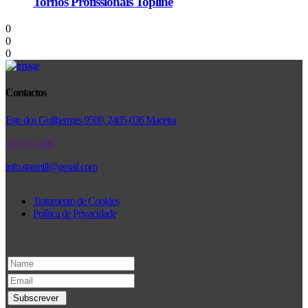
Tornos Profissionais Topline
0
0
0
Contactos
Estr. dos Guilhermes 9500, 2405-036 Maceira
244 503 408
info.starmill@gmail.com
Tratamento de Cookies
Política de Privacidade