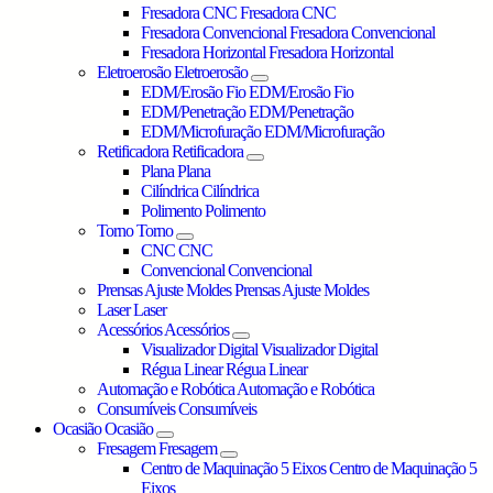
Fresadora CNC
Fresadora CNC
Fresadora Convencional
Fresadora Convencional
Fresadora Horizontal
Fresadora Horizontal
Eletroerosão
Eletroerosão
EDM/Erosão Fio
EDM/Erosão Fio
EDM/Penetração
EDM/Penetração
EDM/Microfuração
EDM/Microfuração
Retificadora
Retificadora
Plana
Plana
Cilíndrica
Cilíndrica
Polimento
Polimento
Torno
Torno
CNC
CNC
Convencional
Convencional
Prensas Ajuste Moldes
Prensas Ajuste Moldes
Laser
Laser
Acessórios
Acessórios
Visualizador Digital
Visualizador Digital
Régua Linear
Régua Linear
Automação e Robótica
Automação e Robótica
Consumíveis
Consumíveis
Ocasião
Ocasião
Fresagem
Fresagem
Centro de Maquinação 5 Eixos
Centro de Maquinação 5
Eixos