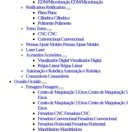
EDM/Microfuração
EDM/Microfuração
Retificadora
Retificadora
Plana
Plana
Cilíndrica
Cilíndrica
Polimento
Polimento
Torno
Torno
CNC
CNC
Convencional
Convencional
Prensas Ajuste Moldes
Prensas Ajuste Moldes
Laser
Laser
Acessórios
Acessórios
Visualizador Digital
Visualizador Digital
Régua Linear
Régua Linear
Automação e Robótica
Automação e Robótica
Consumíveis
Consumíveis
Ocasião
Ocasião
Fresagem
Fresagem
Centro de Maquinação 5 Eixos
Centro de Maquinação 5
Eixos
Centro de Maquinação 3 Eixos
Centro de Maquinação 3
Eixos
Fresadora CNC
Fresadora CNC
Fresadora Convencional
Fresadora Convencional
Fresadora Horizontal
Fresadora Horizontal
Mandriladora
Mandriladora