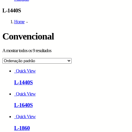
L-1440S
Home
-
Convencional
A mostrar todos os 9 resultados
Grid
List
view
view
Quick View
L-1440S
Quick View
L-1640S
Quick View
L-1860