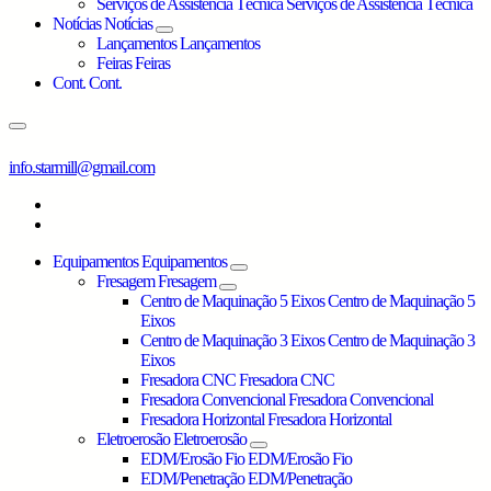
Serviços de Assistência Técnica
Serviços de Assistência Técnica
Notícias
Notícias
Lançamentos
Lançamentos
Feiras
Feiras
Cont.
Cont.
info.starmill@gmail.com
Equipamentos
Equipamentos
Fresagem
Fresagem
Centro de Maquinação 5 Eixos
Centro de Maquinação 5
Eixos
Centro de Maquinação 3 Eixos
Centro de Maquinação 3
Eixos
Fresadora CNC
Fresadora CNC
Fresadora Convencional
Fresadora Convencional
Fresadora Horizontal
Fresadora Horizontal
Eletroerosão
Eletroerosão
EDM/Erosão Fio
EDM/Erosão Fio
EDM/Penetração
EDM/Penetração