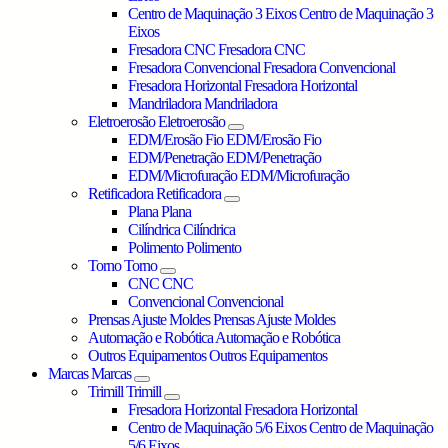
Centro de Maquinação 3 Eixos
Centro de Maquinação 3
Eixos
Fresadora CNC
Fresadora CNC
Fresadora Convencional
Fresadora Convencional
Fresadora Horizontal
Fresadora Horizontal
Mandriladora
Mandriladora
Eletroerosão
Eletroerosão
EDM/Erosão Fio
EDM/Erosão Fio
EDM/Penetração
EDM/Penetração
EDM/Microfuração
EDM/Microfuração
Retificadora
Retificadora
Plana
Plana
Cilíndrica
Cilíndrica
Polimento
Polimento
Torno
Torno
CNC
CNC
Convencional
Convencional
Prensas Ajuste Moldes
Prensas Ajuste Moldes
Automação e Robótica
Automação e Robótica
Outros Equipamentos
Outros Equipamentos
Marcas
Marcas
Trimill
Trimill
Fresadora Horizontal
Fresadora Horizontal
Centro de Maquinação 5/6 Eixos
Centro de Maquinação
5/6 Eixos