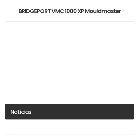
BRIDGEPORT VMC 1000 XP Mouldmaster
Notícias
Vania
#Starmill #FériasdeVerão