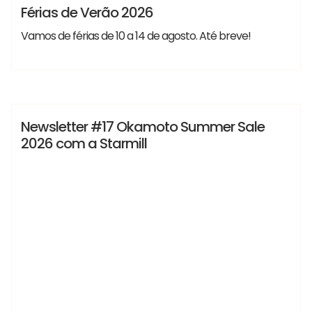
Lançamentos
Notícias
Férias de Verão 2026
Vamos de férias de 10 a 14 de agosto. Até breve!
#newsletterstarmill #starmill #Okamoto #retificadora
Vania
#grinding #retificadoraCilindrica #retificadoraSuperficies
Lançamentos
Notícias
Newsletter #17 Okamoto Summer Sale
2026 com a Starmill