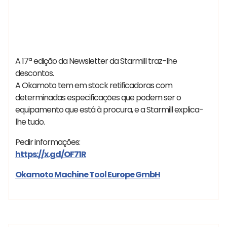
A 17ª edição da Newsletter da Starmill traz-lhe
descontos.
A Okamoto tem em stock retificadoras com
determinadas especificações que podem ser o
equipamento que está à procura, e a Starmill explica-
lhe tudo.
Pedir informações:
https://x.gd/OF71R
Okamoto Machine Tool Europe GmbH
#Starmill Cai Die Spotting Press -SXKH Global #CAI
#Diespottingpress #SXKH #prensas #ajustedemoldes
Vania
#Spottingpress #vendademaquinasparamoldes
#assistenciatecnica #assistenciademaquinas