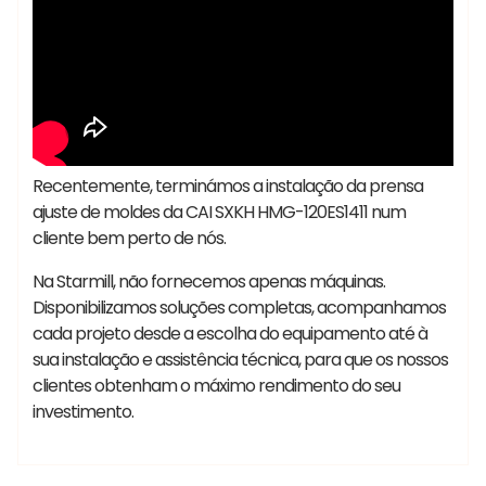
Recentemente, terminámos a instalação da prensa
ajuste de moldes da CAI SXKH HMG-120ES1411 num
cliente bem perto de nós.
Na Starmill, não fornecemos apenas máquinas.
Disponibilizamos soluções completas, acompanhamos
cada projeto desde a escolha do equipamento até à
sua instalação e assistência técnica, para que os nossos
clientes obtenham o máximo rendimento do seu
#bastidores #SKYMASTER Starmill
investimento.
#PeopleBehindTheMachines #FactoryTour #Engineering
#Manufacturing #Tecnologia #Indústria #Precisão
Vania
#Inovação #Qualidade #MáquinasFerramenta