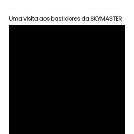
#BehindTheScenes
Lançamentos
Notícias
Uma visita aos bastidores da SKYMASTER