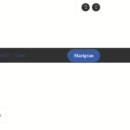
ias
Cont.
Marigran
o