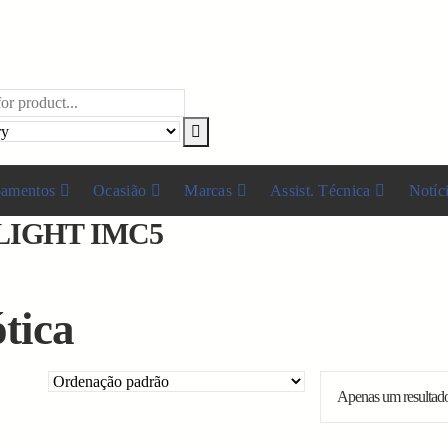
pamentos
Ocasião
Marcas
Assist. Técnica
Notíc
IGHT IMC5
tica
Apenas um resultad