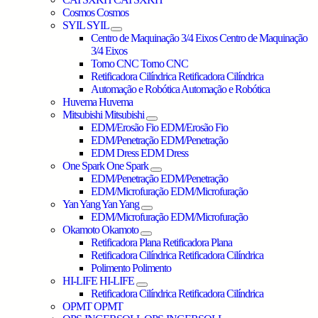
Cosmos
Cosmos
SYIL
SYIL
Centro de Maquinação 3/4 Eixos
Centro de Maquinação
3/4 Eixos
Torno CNC
Torno CNC
Retificadora Cilíndrica
Retificadora Cilíndrica
Automação e Robótica
Automação e Robótica
Huvema
Huvema
Mitsubishi
Mitsubishi
EDM/Erosão Fio
EDM/Erosão Fio
EDM/Penetração
EDM/Penetração
EDM Dress
EDM Dress
One Spark
One Spark
EDM/Penetração
EDM/Penetração
EDM/Microfuração
EDM/Microfuração
Yan Yang
Yan Yang
EDM/Microfuração
EDM/Microfuração
Okamoto
Okamoto
Retificadora Plana
Retificadora Plana
Retificadora Cilíndrica
Retificadora Cilíndrica
Polimento
Polimento
HI-LIFE
HI-LIFE
Retificadora Cilíndrica
Retificadora Cilíndrica
OPMT
OPMT