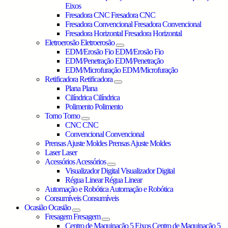
Eixos
Fresadora CNC
Fresadora CNC
Fresadora Convencional
Fresadora Convencional
Fresadora Horizontal
Fresadora Horizontal
Eletroerosão
Eletroerosão
EDM/Erosão Fio
EDM/Erosão Fio
EDM/Penetração
EDM/Penetração
EDM/Microfuração
EDM/Microfuração
Retificadora
Retificadora
Plana
Plana
Cilíndrica
Cilíndrica
Polimento
Polimento
Torno
Torno
CNC
CNC
Convencional
Convencional
Prensas Ajuste Moldes
Prensas Ajuste Moldes
Laser
Laser
Acessórios
Acessórios
Visualizador Digital
Visualizador Digital
Régua Linear
Régua Linear
Automação e Robótica
Automação e Robótica
Consumíveis
Consumíveis
Ocasião
Ocasião
Fresagem
Fresagem
Centro de Maquinação 5 Eixos
Centro de Maquinação 5