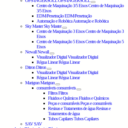
OPS-INGERSOLL
OPS-INGERSOLL
Centro de Maquinação 3/5 Eixos
Centro de Maquinação
3/5 Eixos
EDM/Penetração
EDM/Penetração
Automação e Robótica
Automação e Robótica
Sky Master
Sky Master
Centro de Maquinação 3 Eixos
Centro de Maquinação 3
Eixos
Centro de Maquinação 5 Eixos
Centro de Maquinação 5
Eixos
Newall
Newall
Visualizador Digital
Visualizador Digital
Régua Linear
Régua Linear
Ditron
Ditron
Visualizador Digital
Visualizador Digital
Régua Linear
Régua Linear
Marigran
Marigran
consumíveis
consumíveis
Filtros
Filtros
Fluidos e Químicos
Fluidos e Químicos
Peças e consumíveis
Peças e consumíveis
Resinas e Tratamentos de água
Resinas e
Tratamentos de água
Tubos Capilares
Tubos Capilares
SAV
SAV