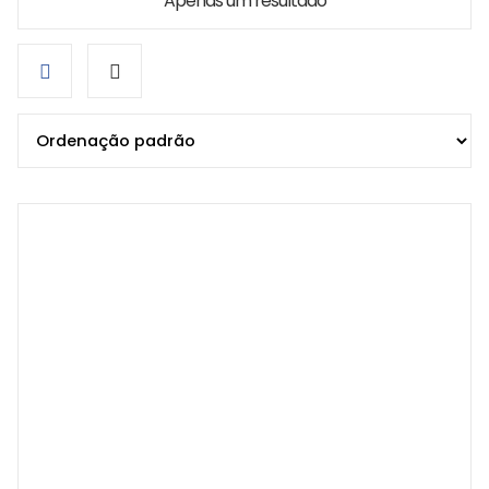
Apenas um resultado
Grid
List
view
view