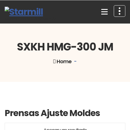
Skip
to
content
Comércio e Assistência de Máquinas, Lda.
SXKH HMG-300 JM
Home
-
Prensas Ajuste Moldes