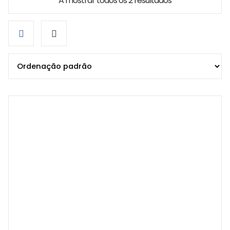
A mostrar todos os 2 resultados
Grid
List
view
view