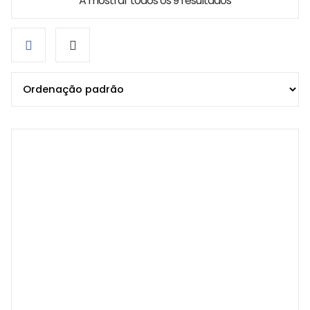
A mostrar todos os 9 resultados
Grid
List
view
view