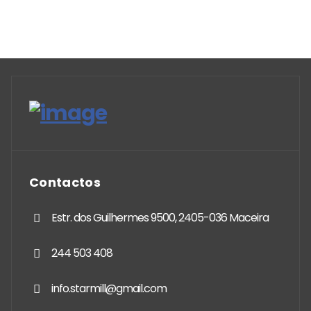
Contactos
Estr. dos Guilhermes 9500, 2405-036 Maceira
244 503 408
info.starmill@gmail.com