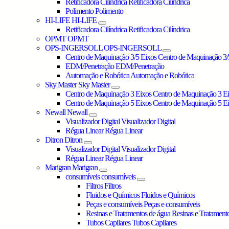
Retificadora Cilíndrica
Retificadora Cilíndrica
Polimento
Polimento
HI-LIFE
HI-LIFE
Retificadora Cilíndrica
Retificadora Cilíndrica
OPMT
OPMT
OPS-INGERSOLL
OPS-INGERSOLL
Centro de Maquinação 3/5 Eixos
Centro de Maquinação 3/
EDM/Penetração
EDM/Penetração
Automação e Robótica
Automação e Robótica
Sky Master
Sky Master
Centro de Maquinação 3 Eixos
Centro de Maquinação 3 E
Centro de Maquinação 5 Eixos
Centro de Maquinação 5 E
Newall
Newall
Visualizador Digital
Visualizador Digital
Régua Linear
Régua Linear
Ditron
Ditron
Visualizador Digital
Visualizador Digital
Régua Linear
Régua Linear
Marigran
Marigran
consumíveis
consumíveis
Filtros
Filtros
Fluidos e Químicos
Fluidos e Químicos
Peças e consumíveis
Peças e consumíveis
Resinas e Tratamentos de água
Resinas e Tratament
Tubos Capilares
Tubos Capilares