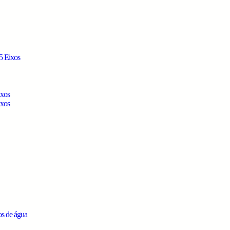
5 Eixos
ixos
ixos
os de água