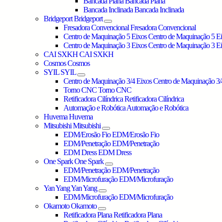
Bancada Plana
Bancada Plana
Bancada Inclinada
Bancada Inclinada
Bridgeport
Bridgeport
Fresadora Convencional
Fresadora Convencional
Centro de Maquinação 5 Eixos
Centro de Maquinação 5 E
Centro de Maquinação 3 Eixos
Centro de Maquinação 3 E
CAI SXKH
CAI SXKH
Cosmos
Cosmos
SYIL
SYIL
Centro de Maquinação 3/4 Eixos
Centro de Maquinação 3/
Torno CNC
Torno CNC
Retificadora Cilíndrica
Retificadora Cilíndrica
Automação e Robótica
Automação e Robótica
Huvema
Huvema
Mitsubishi
Mitsubishi
EDM/Erosão Fio
EDM/Erosão Fio
EDM/Penetração
EDM/Penetração
EDM Dress
EDM Dress
One Spark
One Spark
EDM/Penetração
EDM/Penetração
EDM/Microfuração
EDM/Microfuração
Yan Yang
Yan Yang
EDM/Microfuração
EDM/Microfuração
Okamoto
Okamoto
Retificadora Plana
Retificadora Plana