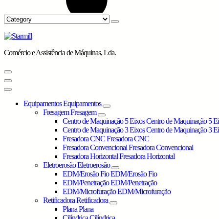
Comércio e Assistência de Máquinas, Lda.
Equipamentos
Equipamentos
Fresagem
Fresagem
Centro de Maquinação 5 Eixos
Centro de Maquinação 5 E
Centro de Maquinação 3 Eixos
Centro de Maquinação 3 E
Fresadora CNC
Fresadora CNC
Fresadora Convencional
Fresadora Convencional
Fresadora Horizontal
Fresadora Horizontal
Eletroerosão
Eletroerosão
EDM/Erosão Fio
EDM/Erosão Fio
EDM/Penetração
EDM/Penetração
EDM/Microfuração
EDM/Microfuração
Retificadora
Retificadora
Plana
Plana
Cilíndrica
Cilíndrica