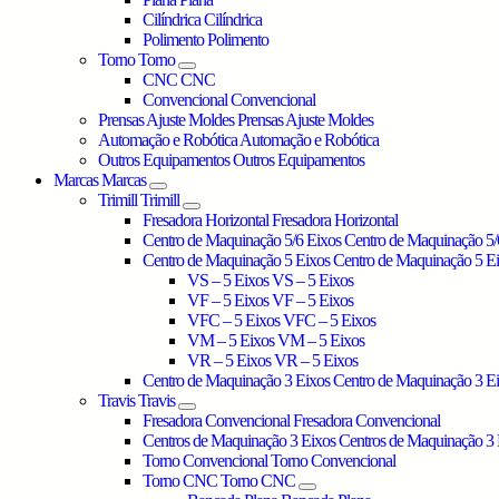
Cilíndrica
Cilíndrica
Polimento
Polimento
Torno
Torno
CNC
CNC
Convencional
Convencional
Prensas Ajuste Moldes
Prensas Ajuste Moldes
Automação e Robótica
Automação e Robótica
Outros Equipamentos
Outros Equipamentos
Marcas
Marcas
Trimill
Trimill
Fresadora Horizontal
Fresadora Horizontal
Centro de Maquinação 5/6 Eixos
Centro de Maquinação 5/
Centro de Maquinação 5 Eixos
Centro de Maquinação 5 E
VS – 5 Eixos
VS – 5 Eixos
VF – 5 Eixos
VF – 5 Eixos
VFC – 5 Eixos
VFC – 5 Eixos
VM – 5 Eixos
VM – 5 Eixos
VR – 5 Eixos
VR – 5 Eixos
Centro de Maquinação 3 Eixos
Centro de Maquinação 3 E
Travis
Travis
Fresadora Convencional
Fresadora Convencional
Centros de Maquinação 3 Eixos
Centros de Maquinação 3 
Torno Convencional
Torno Convencional
Torno CNC
Torno CNC