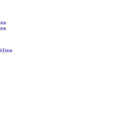
ixos
ixos
4 Eixos