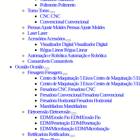
Polimento
Polimento
Torno
Torno
CNC
CNC
Convencional
Convencional
Prensas Ajuste Moldes
Prensas Ajuste Moldes
Laser
Laser
Acessórios
Acessórios
Visualizador Digital
Visualizador Digital
Régua Linear
Régua Linear
Automação e Robótica
Automação e Robótica
Consumíveis
Consumíveis
Ocasião
Ocasião
Fresagem
Fresagem
Centro de Maquinação 5 Eixos
Centro de Maquinação 5 E
Centro de Maquinação 3 Eixos
Centro de Maquinação 3 E
Fresadora CNC
Fresadora CNC
Fresadora Convencional
Fresadora Convencional
Fresadora Horizontal
Fresadora Horizontal
Mandriladora
Mandriladora
Eletroerosão
Eletroerosão
EDM/Erosão Fio
EDM/Erosão Fio
EDM/Penetração
EDM/Penetração
EDM/Microfuração
EDM/Microfuração
Retificadora
Retificadora
Plana
Plana