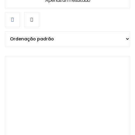
Apenas um resultado
Grid
List
view
view