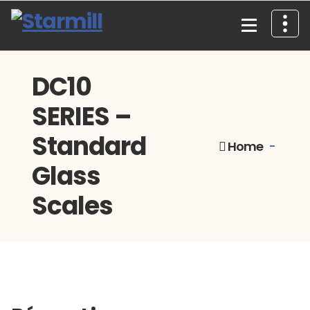
Skip
to
content
Comércio e Assistência de Máquinas, Lda.
DC10
SERIES –
Standard
Home
-
Glass
Scales