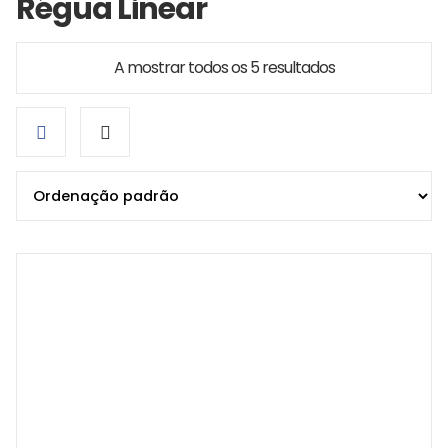
Régua Linear
A mostrar todos os 5 resultados
Grid
List
view
view