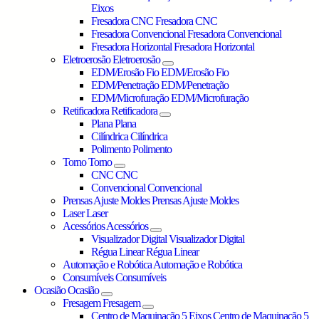
Eixos
Fresadora CNC
Fresadora CNC
Fresadora Convencional
Fresadora Convencional
Fresadora Horizontal
Fresadora Horizontal
Eletroerosão
Eletroerosão
EDM/Erosão Fio
EDM/Erosão Fio
EDM/Penetração
EDM/Penetração
EDM/Microfuração
EDM/Microfuração
Retificadora
Retificadora
Plana
Plana
Cilíndrica
Cilíndrica
Polimento
Polimento
Torno
Torno
CNC
CNC
Convencional
Convencional
Prensas Ajuste Moldes
Prensas Ajuste Moldes
Laser
Laser
Acessórios
Acessórios
Visualizador Digital
Visualizador Digital
Régua Linear
Régua Linear
Automação e Robótica
Automação e Robótica
Consumíveis
Consumíveis
Ocasião
Ocasião
Fresagem
Fresagem
Centro de Maquinação 5 Eixos
Centro de Maquinação 5