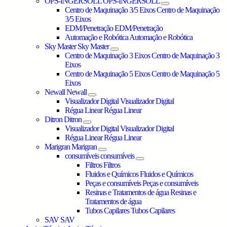
OPS-INGERSOLL
OPS-INGERSOLL
Centro de Maquinação 3/5 Eixos
Centro de Maquinação
3/5 Eixos
EDM/Penetração
EDM/Penetração
Automação e Robótica
Automação e Robótica
Sky Master
Sky Master
Centro de Maquinação 3 Eixos
Centro de Maquinação 3
Eixos
Centro de Maquinação 5 Eixos
Centro de Maquinação 5
Eixos
Newall
Newall
Visualizador Digital
Visualizador Digital
Régua Linear
Régua Linear
Ditron
Ditron
Visualizador Digital
Visualizador Digital
Régua Linear
Régua Linear
Marigran
Marigran
consumíveis
consumíveis
Filtros
Filtros
Fluidos e Químicos
Fluidos e Químicos
Peças e consumíveis
Peças e consumíveis
Resinas e Tratamentos de água
Resinas e
Tratamentos de água
Tubos Capilares
Tubos Capilares
SAV
SAV