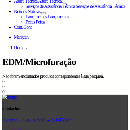
Assist. Técnica
Assist. Técnica
Serviços de Assistência Técnica
Serviços de Assistência Técnica
Notícias
Notícias
Lançamentos
Lançamentos
Feiras
Feiras
Cont.
Cont.
Marigran
Home
-
EDM/Microfuração
Não foram encontrados produtos correspondentes à sua pesquisa.
0
0
0
Contactos
Estr. dos Guilhermes 9500, 2405-036 Maceira
244 503 408