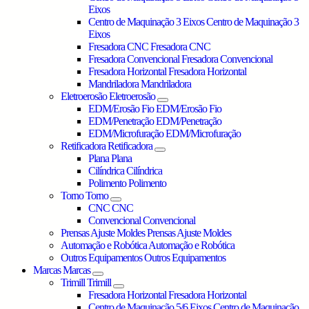
Eixos
Centro de Maquinação 3 Eixos
Centro de Maquinação 3
Eixos
Fresadora CNC
Fresadora CNC
Fresadora Convencional
Fresadora Convencional
Fresadora Horizontal
Fresadora Horizontal
Mandriladora
Mandriladora
Eletroerosão
Eletroerosão
EDM/Erosão Fio
EDM/Erosão Fio
EDM/Penetração
EDM/Penetração
EDM/Microfuração
EDM/Microfuração
Retificadora
Retificadora
Plana
Plana
Cilíndrica
Cilíndrica
Polimento
Polimento
Torno
Torno
CNC
CNC
Convencional
Convencional
Prensas Ajuste Moldes
Prensas Ajuste Moldes
Automação e Robótica
Automação e Robótica
Outros Equipamentos
Outros Equipamentos
Marcas
Marcas
Trimill
Trimill
Fresadora Horizontal
Fresadora Horizontal
Centro de Maquinação 5/6 Eixos
Centro de Maquinação