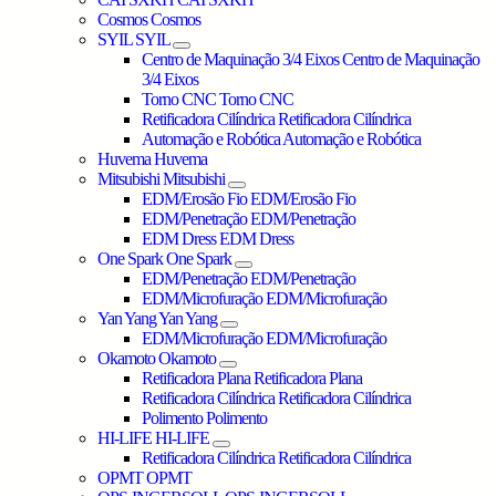
Cosmos
Cosmos
SYIL
SYIL
Centro de Maquinação 3/4 Eixos
Centro de Maquinação
3/4 Eixos
Torno CNC
Torno CNC
Retificadora Cilíndrica
Retificadora Cilíndrica
Automação e Robótica
Automação e Robótica
Huvema
Huvema
Mitsubishi
Mitsubishi
EDM/Erosão Fio
EDM/Erosão Fio
EDM/Penetração
EDM/Penetração
EDM Dress
EDM Dress
One Spark
One Spark
EDM/Penetração
EDM/Penetração
EDM/Microfuração
EDM/Microfuração
Yan Yang
Yan Yang
EDM/Microfuração
EDM/Microfuração
Okamoto
Okamoto
Retificadora Plana
Retificadora Plana
Retificadora Cilíndrica
Retificadora Cilíndrica
Polimento
Polimento
HI-LIFE
HI-LIFE
Retificadora Cilíndrica
Retificadora Cilíndrica
OPMT
OPMT