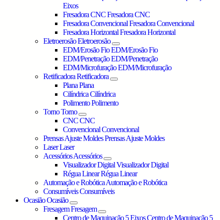
Eixos
Fresadora CNC
Fresadora CNC
Fresadora Convencional
Fresadora Convencional
Fresadora Horizontal
Fresadora Horizontal
Eletroerosão
Eletroerosão
EDM/Erosão Fio
EDM/Erosão Fio
EDM/Penetração
EDM/Penetração
EDM/Microfuração
EDM/Microfuração
Retificadora
Retificadora
Plana
Plana
Cilíndrica
Cilíndrica
Polimento
Polimento
Torno
Torno
CNC
CNC
Convencional
Convencional
Prensas Ajuste Moldes
Prensas Ajuste Moldes
Laser
Laser
Acessórios
Acessórios
Visualizador Digital
Visualizador Digital
Régua Linear
Régua Linear
Automação e Robótica
Automação e Robótica
Consumíveis
Consumíveis
Ocasião
Ocasião
Fresagem
Fresagem
Centro de Maquinação 5 Eixos
Centro de Maquinação 5