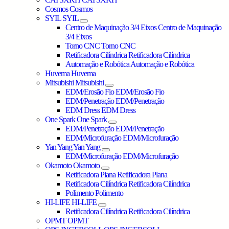
Cosmos
Cosmos
SYIL
SYIL
Centro de Maquinação 3/4 Eixos
Centro de Maquinação
3/4 Eixos
Torno CNC
Torno CNC
Retificadora Cilíndrica
Retificadora Cilíndrica
Automação e Robótica
Automação e Robótica
Huvema
Huvema
Mitsubishi
Mitsubishi
EDM/Erosão Fio
EDM/Erosão Fio
EDM/Penetração
EDM/Penetração
EDM Dress
EDM Dress
One Spark
One Spark
EDM/Penetração
EDM/Penetração
EDM/Microfuração
EDM/Microfuração
Yan Yang
Yan Yang
EDM/Microfuração
EDM/Microfuração
Okamoto
Okamoto
Retificadora Plana
Retificadora Plana
Retificadora Cilíndrica
Retificadora Cilíndrica
Polimento
Polimento
HI-LIFE
HI-LIFE
Retificadora Cilíndrica
Retificadora Cilíndrica
OPMT
OPMT