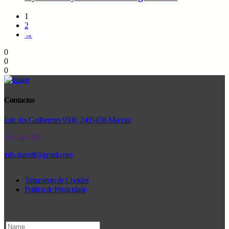
1
2
→
0
0
0
Contactos
Estr. dos Guilhermes 9500, 2405-036 Maceira
244 503 408
info.starmill@gmail.com
Tratamento de Cookies
Política de Privacidade