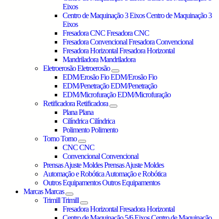
Eixos
Centro de Maquinação 3 Eixos
Centro de Maquinação 3
Eixos
Fresadora CNC
Fresadora CNC
Fresadora Convencional
Fresadora Convencional
Fresadora Horizontal
Fresadora Horizontal
Mandriladora
Mandriladora
Eletroerosão
Eletroerosão
EDM/Erosão Fio
EDM/Erosão Fio
EDM/Penetração
EDM/Penetração
EDM/Microfuração
EDM/Microfuração
Retificadora
Retificadora
Plana
Plana
Cilíndrica
Cilíndrica
Polimento
Polimento
Torno
Torno
CNC
CNC
Convencional
Convencional
Prensas Ajuste Moldes
Prensas Ajuste Moldes
Automação e Robótica
Automação e Robótica
Outros Equipamentos
Outros Equipamentos
Marcas
Marcas
Trimill
Trimill
Fresadora Horizontal
Fresadora Horizontal
Centro de Maquinação 5/6 Eixos
Centro de Maquinação