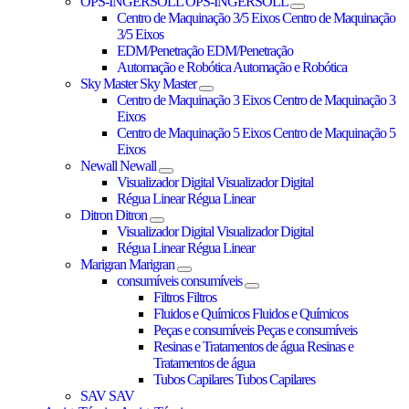
OPS-INGERSOLL
OPS-INGERSOLL
Centro de Maquinação 3/5 Eixos
Centro de Maquinação
3/5 Eixos
EDM/Penetração
EDM/Penetração
Automação e Robótica
Automação e Robótica
Sky Master
Sky Master
Centro de Maquinação 3 Eixos
Centro de Maquinação 3
Eixos
Centro de Maquinação 5 Eixos
Centro de Maquinação 5
Eixos
Newall
Newall
Visualizador Digital
Visualizador Digital
Régua Linear
Régua Linear
Ditron
Ditron
Visualizador Digital
Visualizador Digital
Régua Linear
Régua Linear
Marigran
Marigran
consumíveis
consumíveis
Filtros
Filtros
Fluidos e Químicos
Fluidos e Químicos
Peças e consumíveis
Peças e consumíveis
Resinas e Tratamentos de água
Resinas e
Tratamentos de água
Tubos Capilares
Tubos Capilares
SAV
SAV