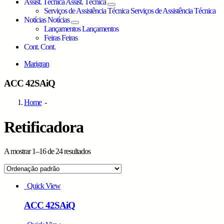
Assist. Técnica
Assist. Técnica
Serviços de Assistência Técnica
Serviços de Assistência Técnica
Notícias
Notícias
Lançamentos
Lançamentos
Feiras
Feiras
Cont.
Cont.
Marigran
ACC 42SAiQ
Home
-
Retificadora
A mostrar 1–16 de 24 resultados
Grid
List
view
view
Quick View
ACC 42SAiQ