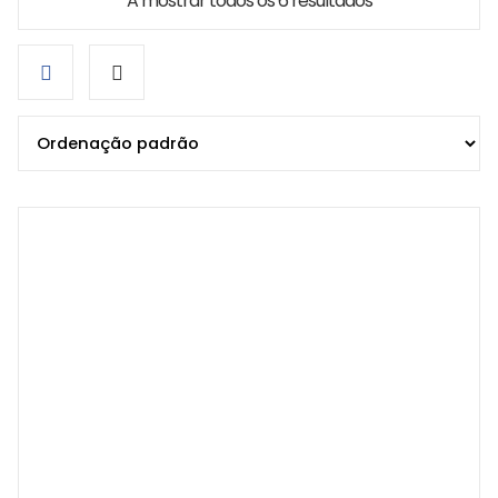
A mostrar todos os 6 resultados
Grid
List
view
view