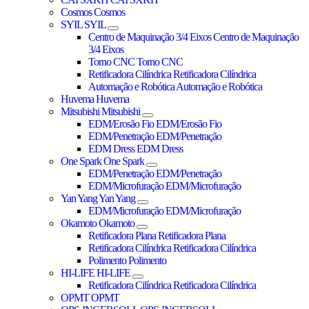
Cosmos
Cosmos
SYIL
SYIL
Centro de Maquinação 3/4 Eixos
Centro de Maquinação
3/4 Eixos
Torno CNC
Torno CNC
Retificadora Cilíndrica
Retificadora Cilíndrica
Automação e Robótica
Automação e Robótica
Huvema
Huvema
Mitsubishi
Mitsubishi
EDM/Erosão Fio
EDM/Erosão Fio
EDM/Penetração
EDM/Penetração
EDM Dress
EDM Dress
One Spark
One Spark
EDM/Penetração
EDM/Penetração
EDM/Microfuração
EDM/Microfuração
Yan Yang
Yan Yang
EDM/Microfuração
EDM/Microfuração
Okamoto
Okamoto
Retificadora Plana
Retificadora Plana
Retificadora Cilíndrica
Retificadora Cilíndrica
Polimento
Polimento
HI-LIFE
HI-LIFE
Retificadora Cilíndrica
Retificadora Cilíndrica
OPMT
OPMT