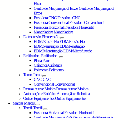
Eixos
Centro de Maquinação 3 Eixos
Centro de Maquinação 3
Eixos
Fresadora CNC
Fresadora CNC
Fresadora Convencional
Fresadora Convencional
Fresadora Horizontal
Fresadora Horizontal
Mandriladora
Mandriladora
Eletroerosão
Eletroerosão
EDM/Erosão Fio
EDM/Erosão Fio
EDM/Penetração
EDM/Penetração
EDM/Microfuração
EDM/Microfuração
Retificadora
Retificadora
Plana
Plana
Cilíndrica
Cilíndrica
Polimento
Polimento
Torno
Torno
CNC
CNC
Convencional
Convencional
Prensas Ajuste Moldes
Prensas Ajuste Moldes
Automação e Robótica
Automação e Robótica
Outros Equipamentos
Outros Equipamentos
Marcas
Marcas
Trimill
Trimill
Fresadora Horizontal
Fresadora Horizontal
Centro de Maquinação 5/6 Eixos
Centro de Maquinação