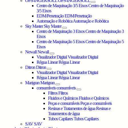
OPS-INGERSOLL
OPS-INGERSOLL
Centro de Maquinação 3/5 Eixos
Centro de Maquinação
3/5 Eixos
EDM/Penetração
EDM/Penetração
Automação e Robótica
Automação e Robótica
Sky Master
Sky Master
Centro de Maquinação 3 Eixos
Centro de Maquinação 3
Eixos
Centro de Maquinação 5 Eixos
Centro de Maquinação 5
Eixos
Newall
Newall
Visualizador Digital
Visualizador Digital
Régua Linear
Régua Linear
Ditron
Ditron
Visualizador Digital
Visualizador Digital
Régua Linear
Régua Linear
Marigran
Marigran
consumíveis
consumíveis
Filtros
Filtros
Fluidos e Químicos
Fluidos e Químicos
Peças e consumíveis
Peças e consumíveis
Resinas e Tratamentos de água
Resinas e
Tratamentos de água
Tubos Capilares
Tubos Capilares
SAV
SAV