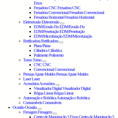
Eixos
Fresadora CNC
Fresadora CNC
Fresadora Convencional
Fresadora Convencional
Fresadora Horizontal
Fresadora Horizontal
Eletroerosão
Eletroerosão
EDM/Erosão Fio
EDM/Erosão Fio
EDM/Penetração
EDM/Penetração
EDM/Microfuração
EDM/Microfuração
Retificadora
Retificadora
Plana
Plana
Cilíndrica
Cilíndrica
Polimento
Polimento
Torno
Torno
CNC
CNC
Convencional
Convencional
Prensas Ajuste Moldes
Prensas Ajuste Moldes
Laser
Laser
Acessórios
Acessórios
Visualizador Digital
Visualizador Digital
Régua Linear
Régua Linear
Automação e Robótica
Automação e Robótica
Consumíveis
Consumíveis
Ocasião
Ocasião
Fresagem
Fresagem
Centro de Maquinação 5 Eixos
Centro de Maquinação 5