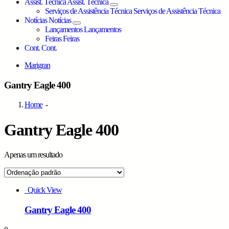
Assist. Técnica
Assist. Técnica
Serviços de Assistência Técnica
Serviços de Assistência Técnica
Notícias
Notícias
Lançamentos
Lançamentos
Feiras
Feiras
Cont.
Cont.
Marigran
Gantry Eagle 400
Home
-
Gantry Eagle 400
Apenas um resultado
Grid
List
view
view
Quick View
Gantry Eagle 400