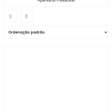
Apenas um resultado
Grid
List
view
view