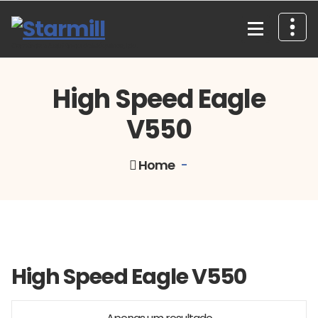
Skip
to
content
Comércio e Assistência de Máquinas, Lda.
High Speed Eagle
V550
Home
-
High Speed Eagle V550