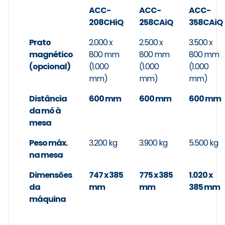
ACC-
ACC-
ACC-
208CHiQ
258CAiQ
358CAiQ
Prato
2.000 x
2.500 x
3.500 x
magnético
800 mm
800 mm
800 mm
(opcional)
(1.000
(1.000
(1.000
mm)
mm)
mm)
Distância
600 mm
600 mm
600 mm
da mó à
mesa
Peso máx.
3.200 kg
3.900 kg
5.500 kg
na mesa
Dimensões
747 x 385
775 x 385
1.020 x
da
mm
mm
385 mm
máquina