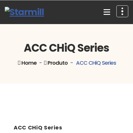
Skip
to
content
Comércio e Assistência de Máquinas, Lda.
ACC CHiQ Series
Home
-
Produto
-
ACC CHiQ Series
ACC CHiQ Series