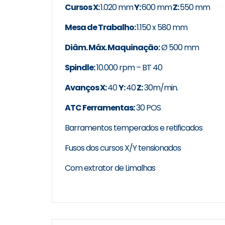
Cursos X:
1.020 mm
Y:
600 mm
Z:
550 mm
Mesa de Trabalho:
1.150 x 580 mm
Diâm. Máx. Maquinação:
Ø 500 mm
Spindle:
10.000 rpm – BT 40
Avanços X:
40
Y:
40
Z:
30m/min.
ATC Ferramentas:
30 POS
Barramentos temperados e retificados
Fusos dos cursos X/Y
tensionados
Com extrator de Limalhas