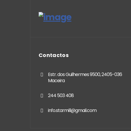
Contactos
Estr. dos Guilhermes 9500, 2405-036
Maceira
244 503 408
info.starmill@gmail.com