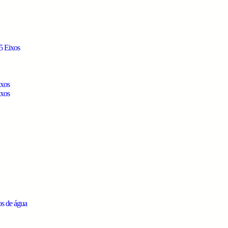
5 Eixos
ixos
ixos
os de água