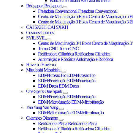
Bancada Inclinada
Bancada Inclinada
Bridgeport
Bridgeport
Fresadora Convencional
Fresadora Convencional
Centro de Maquinação 5 Eixos
Centro de Maquinação 5 E
Centro de Maquinação 3 Eixos
Centro de Maquinação 3 E
CAI SXKH
CAI SXKH
Cosmos
Cosmos
SYIL
SYIL
Centro de Maquinação 3/4 Eixos
Centro de Maquinação 3/
Torno CNC
Torno CNC
Retificadora Cilíndrica
Retificadora Cilíndrica
Automação e Robótica
Automação e Robótica
Huvema
Huvema
Mitsubishi
Mitsubishi
EDM/Erosão Fio
EDM/Erosão Fio
EDM/Penetração
EDM/Penetração
EDM Dress
EDM Dress
One Spark
One Spark
EDM/Penetração
EDM/Penetração
EDM/Microfuração
EDM/Microfuração
Yan Yang
Yan Yang
EDM/Microfuração
EDM/Microfuração
Okamoto
Okamoto
Retificadora Plana
Retificadora Plana
Retificadora Cilíndrica
Retificadora Cilíndrica