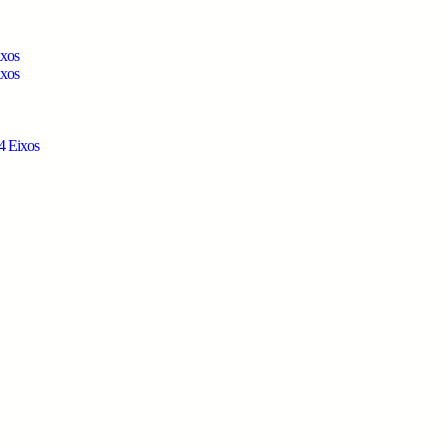
ixos
ixos
4 Eixos