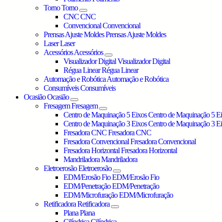
Torno
Torno
CNC
CNC
Convencional
Convencional
Prensas Ajuste Moldes
Prensas Ajuste Moldes
Laser
Laser
Acessórios
Acessórios
Visualizador Digital
Visualizador Digital
Régua Linear
Régua Linear
Automação e Robótica
Automação e Robótica
Consumíveis
Consumíveis
Ocasião
Ocasião
Fresagem
Fresagem
Centro de Maquinação 5 Eixos
Centro de Maquinação 5 E
Centro de Maquinação 3 Eixos
Centro de Maquinação 3 E
Fresadora CNC
Fresadora CNC
Fresadora Convencional
Fresadora Convencional
Fresadora Horizontal
Fresadora Horizontal
Mandriladora
Mandriladora
Eletroerosão
Eletroerosão
EDM/Erosão Fio
EDM/Erosão Fio
EDM/Penetração
EDM/Penetração
EDM/Microfuração
EDM/Microfuração
Retificadora
Retificadora
Plana
Plana
Cilíndrica
Cilíndrica