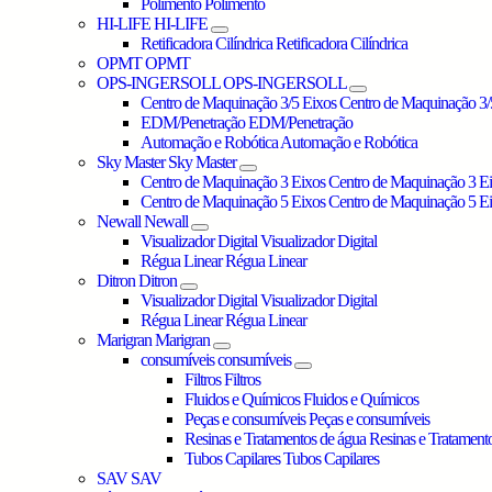
Polimento
Polimento
HI-LIFE
HI-LIFE
Retificadora Cilíndrica
Retificadora Cilíndrica
OPMT
OPMT
OPS-INGERSOLL
OPS-INGERSOLL
Centro de Maquinação 3/5 Eixos
Centro de Maquinação 3/
EDM/Penetração
EDM/Penetração
Automação e Robótica
Automação e Robótica
Sky Master
Sky Master
Centro de Maquinação 3 Eixos
Centro de Maquinação 3 E
Centro de Maquinação 5 Eixos
Centro de Maquinação 5 E
Newall
Newall
Visualizador Digital
Visualizador Digital
Régua Linear
Régua Linear
Ditron
Ditron
Visualizador Digital
Visualizador Digital
Régua Linear
Régua Linear
Marigran
Marigran
consumíveis
consumíveis
Filtros
Filtros
Fluidos e Químicos
Fluidos e Químicos
Peças e consumíveis
Peças e consumíveis
Resinas e Tratamentos de água
Resinas e Tratament
Tubos Capilares
Tubos Capilares
SAV
SAV