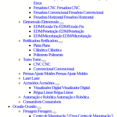
Eixos
Fresadora CNC
Fresadora CNC
Fresadora Convencional
Fresadora Convencional
Fresadora Horizontal
Fresadora Horizontal
Eletroerosão
Eletroerosão
EDM/Erosão Fio
EDM/Erosão Fio
EDM/Penetração
EDM/Penetração
EDM/Microfuração
EDM/Microfuração
Retificadora
Retificadora
Plana
Plana
Cilíndrica
Cilíndrica
Polimento
Polimento
Torno
Torno
CNC
CNC
Convencional
Convencional
Prensas Ajuste Moldes
Prensas Ajuste Moldes
Laser
Laser
Acessórios
Acessórios
Visualizador Digital
Visualizador Digital
Régua Linear
Régua Linear
Automação e Robótica
Automação e Robótica
Consumíveis
Consumíveis
Ocasião
Ocasião
Fresagem
Fresagem
Centro de Maquinação 5 Eixos
Centro de Maquinação 5