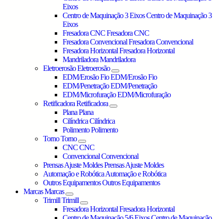
Eixos
Centro de Maquinação 3 Eixos
Centro de Maquinação 3
Eixos
Fresadora CNC
Fresadora CNC
Fresadora Convencional
Fresadora Convencional
Fresadora Horizontal
Fresadora Horizontal
Mandriladora
Mandriladora
Eletroerosão
Eletroerosão
EDM/Erosão Fio
EDM/Erosão Fio
EDM/Penetração
EDM/Penetração
EDM/Microfuração
EDM/Microfuração
Retificadora
Retificadora
Plana
Plana
Cilíndrica
Cilíndrica
Polimento
Polimento
Torno
Torno
CNC
CNC
Convencional
Convencional
Prensas Ajuste Moldes
Prensas Ajuste Moldes
Automação e Robótica
Automação e Robótica
Outros Equipamentos
Outros Equipamentos
Marcas
Marcas
Trimill
Trimill
Fresadora Horizontal
Fresadora Horizontal
Centro de Maquinação 5/6 Eixos
Centro de Maquinação