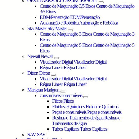
OPS-INGERSOLL
OPS-INGERSOLL
Centro de Maquinação 3/5 Eixos
Centro de Maquinação
3/5 Eixos
EDM/Penetração
EDM/Penetração
Automação e Robótica
Automação e Robótica
Sky Master
Sky Master
Centro de Maquinação 3 Eixos
Centro de Maquinação 3
Eixos
Centro de Maquinação 5 Eixos
Centro de Maquinação 5
Eixos
Newall
Newall
Visualizador Digital
Visualizador Digital
Régua Linear
Régua Linear
Ditron
Ditron
Visualizador Digital
Visualizador Digital
Régua Linear
Régua Linear
Marigran
Marigran
consumíveis
consumíveis
Filtros
Filtros
Fluidos e Químicos
Fluidos e Químicos
Peças e consumíveis
Peças e consumíveis
Resinas e Tratamentos de água
Resinas e
Tratamentos de água
Tubos Capilares
Tubos Capilares
SAV
SAV