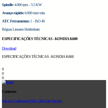
Spindle:
4.000 rpm – 5.5 KW
Avanço rápido:
6.000 mm/ min.
ATC Ferramentas:
1 – ISO 40
Réguas Lineares Heidenhain
ESPECIFICAÇÕES TÉCNICAS - KONDIA K600
Download
ESPECIFICAÇÕES TÉCNICAS - KONDIA K600
0
0
0
Contactos
Estr. dos Guilhermes 9500, 2405-036 Maceira