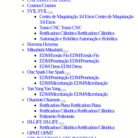
Cosmos
Cosmos
SYIL
SYIL
Centro de Maquinação 3/4 Eixos
Centro de Maquinação
3/4 Eixos
Torno CNC
Torno CNC
Retificadora Cilíndrica
Retificadora Cilíndrica
Automação e Robótica
Automação e Robótica
Huvema
Huvema
Mitsubishi
Mitsubishi
EDM/Erosão Fio
EDM/Erosão Fio
EDM/Penetração
EDM/Penetração
EDM Dress
EDM Dress
One Spark
One Spark
EDM/Penetração
EDM/Penetração
EDM/Microfuração
EDM/Microfuração
Yan Yang
Yan Yang
EDM/Microfuração
EDM/Microfuração
Okamoto
Okamoto
Retificadora Plana
Retificadora Plana
Retificadora Cilíndrica
Retificadora Cilíndrica
Polimento
Polimento
HI-LIFE
HI-LIFE
Retificadora Cilíndrica
Retificadora Cilíndrica
OPMT
OPMT