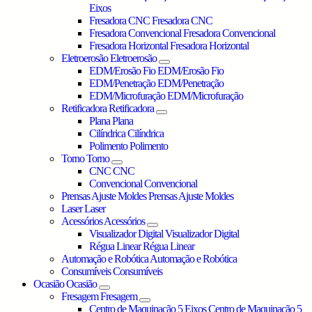
Eixos
Fresadora CNC
Fresadora CNC
Fresadora Convencional
Fresadora Convencional
Fresadora Horizontal
Fresadora Horizontal
Eletroerosão
Eletroerosão
EDM/Erosão Fio
EDM/Erosão Fio
EDM/Penetração
EDM/Penetração
EDM/Microfuração
EDM/Microfuração
Retificadora
Retificadora
Plana
Plana
Cilíndrica
Cilíndrica
Polimento
Polimento
Torno
Torno
CNC
CNC
Convencional
Convencional
Prensas Ajuste Moldes
Prensas Ajuste Moldes
Laser
Laser
Acessórios
Acessórios
Visualizador Digital
Visualizador Digital
Régua Linear
Régua Linear
Automação e Robótica
Automação e Robótica
Consumíveis
Consumíveis
Ocasião
Ocasião
Fresagem
Fresagem
Centro de Maquinação 5 Eixos
Centro de Maquinação 5