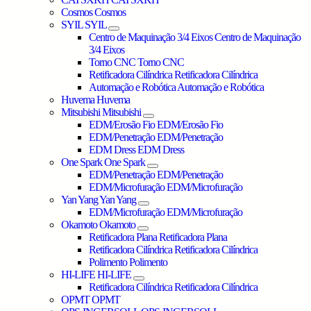
Cosmos
Cosmos
SYIL
SYIL
Centro de Maquinação 3/4 Eixos
Centro de Maquinação
3/4 Eixos
Torno CNC
Torno CNC
Retificadora Cilíndrica
Retificadora Cilíndrica
Automação e Robótica
Automação e Robótica
Huvema
Huvema
Mitsubishi
Mitsubishi
EDM/Erosão Fio
EDM/Erosão Fio
EDM/Penetração
EDM/Penetração
EDM Dress
EDM Dress
One Spark
One Spark
EDM/Penetração
EDM/Penetração
EDM/Microfuração
EDM/Microfuração
Yan Yang
Yan Yang
EDM/Microfuração
EDM/Microfuração
Okamoto
Okamoto
Retificadora Plana
Retificadora Plana
Retificadora Cilíndrica
Retificadora Cilíndrica
Polimento
Polimento
HI-LIFE
HI-LIFE
Retificadora Cilíndrica
Retificadora Cilíndrica
OPMT
OPMT