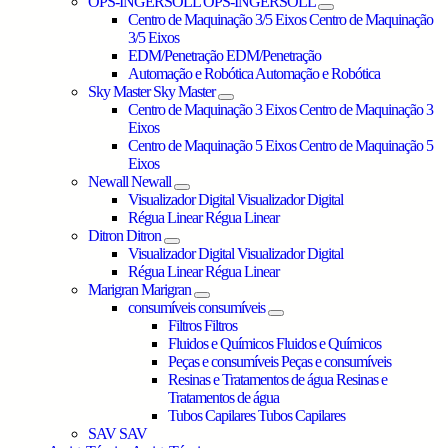
OPS-INGERSOLL
OPS-INGERSOLL
Centro de Maquinação 3/5 Eixos
Centro de Maquinação
3/5 Eixos
EDM/Penetração
EDM/Penetração
Automação e Robótica
Automação e Robótica
Sky Master
Sky Master
Centro de Maquinação 3 Eixos
Centro de Maquinação 3
Eixos
Centro de Maquinação 5 Eixos
Centro de Maquinação 5
Eixos
Newall
Newall
Visualizador Digital
Visualizador Digital
Régua Linear
Régua Linear
Ditron
Ditron
Visualizador Digital
Visualizador Digital
Régua Linear
Régua Linear
Marigran
Marigran
consumíveis
consumíveis
Filtros
Filtros
Fluidos e Químicos
Fluidos e Químicos
Peças e consumíveis
Peças e consumíveis
Resinas e Tratamentos de água
Resinas e
Tratamentos de água
Tubos Capilares
Tubos Capilares
SAV
SAV