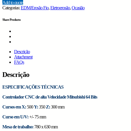
Add to quote
Categorias:
EDM/Erosão Fio
,
Eletroerosão
,
Ocasião
Share Products:
Descrição
Attachment
FAQs
Descrição
ESPECIFICAÇÕES TÉCNICAS
Controlador CNC de alta Velocidade Mitsubishi 64 Bits
Cursos em X:
500
Y:
350
Z:
300 mm
Curso em U/V:
+/- 75 mm
Mesa de trabalho:
780 x 630 mm