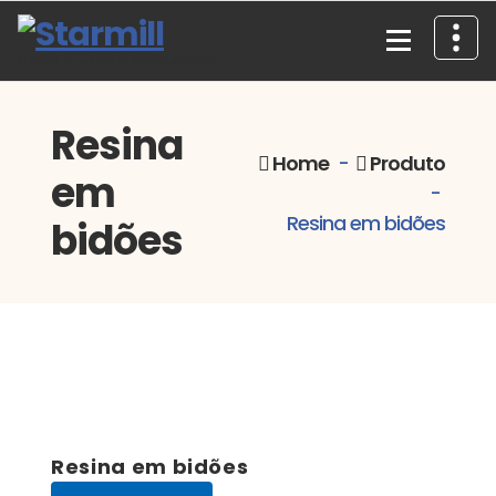
Skip
to
content
Comércio e Assistência de Máquinas, Lda.
Resina
Home
-
Produto
em
-
Resina em bidões
bidões
Resina em bidões