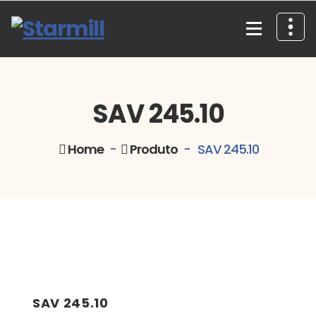
Skip
to
content
Comércio e Assistência de Máquinas, Lda.
SAV 245.10
Home
-
Produto
-
SAV 245.10
SAV 245.10