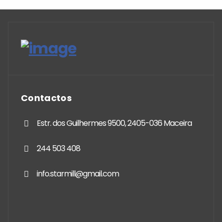
Contactos
Estr. dos Guilhermes 9500, 2405-036 Maceira
244 503 408
info.starmill@gmail.com