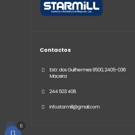
Contactos
Estr. dos Guilhermes 9500, 2405-036
Maceira
244 503 408
info.starmill@gmail.com
0