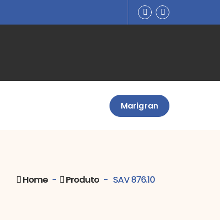
st. Técnica
Notícias
Marigran
Cont.
Home
-
Produto
-
SAV 876.10