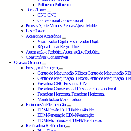
Polimento
Polimento
Torno
Torno
CNC
CNC
Convencional
Convencional
Prensas Ajuste Moldes
Prensas Ajuste Moldes
Laser
Laser
Acessórios
Acessórios
Visualizador Digital
Visualizador Digital
Régua Linear
Régua Linear
Automação e Robótica
Automação e Robótica
Consumíveis
Consumíveis
Ocasião
Ocasião
Fresagem
Fresagem
Centro de Maquinação 5 Eixos
Centro de Maquinação 5 E
Centro de Maquinação 3 Eixos
Centro de Maquinação 3 E
Fresadora CNC
Fresadora CNC
Fresadora Convencional
Fresadora Convencional
Fresadora Horizontal
Fresadora Horizontal
Mandriladora
Mandriladora
Eletroerosão
Eletroerosão
EDM/Erosão Fio
EDM/Erosão Fio
EDM/Penetração
EDM/Penetração
EDM/Microfuração
EDM/Microfuração
Retificadora
Retificadora
Plana
Plana