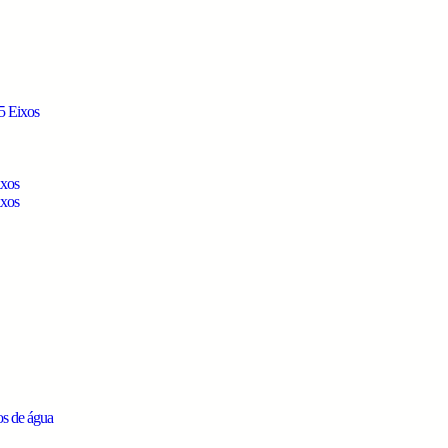
5 Eixos
ixos
ixos
os de água