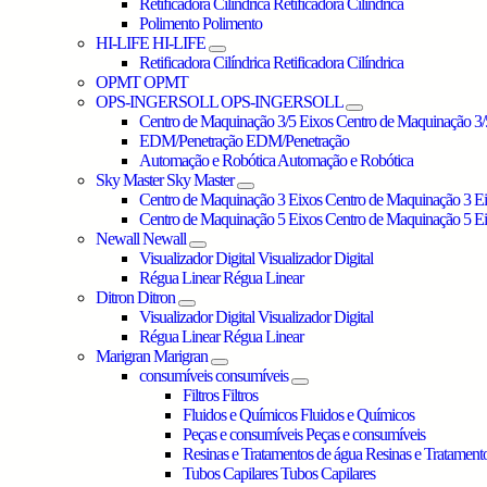
Retificadora Cilíndrica
Retificadora Cilíndrica
Polimento
Polimento
HI-LIFE
HI-LIFE
Retificadora Cilíndrica
Retificadora Cilíndrica
OPMT
OPMT
OPS-INGERSOLL
OPS-INGERSOLL
Centro de Maquinação 3/5 Eixos
Centro de Maquinação 3/
EDM/Penetração
EDM/Penetração
Automação e Robótica
Automação e Robótica
Sky Master
Sky Master
Centro de Maquinação 3 Eixos
Centro de Maquinação 3 E
Centro de Maquinação 5 Eixos
Centro de Maquinação 5 E
Newall
Newall
Visualizador Digital
Visualizador Digital
Régua Linear
Régua Linear
Ditron
Ditron
Visualizador Digital
Visualizador Digital
Régua Linear
Régua Linear
Marigran
Marigran
consumíveis
consumíveis
Filtros
Filtros
Fluidos e Químicos
Fluidos e Químicos
Peças e consumíveis
Peças e consumíveis
Resinas e Tratamentos de água
Resinas e Tratament
Tubos Capilares
Tubos Capilares