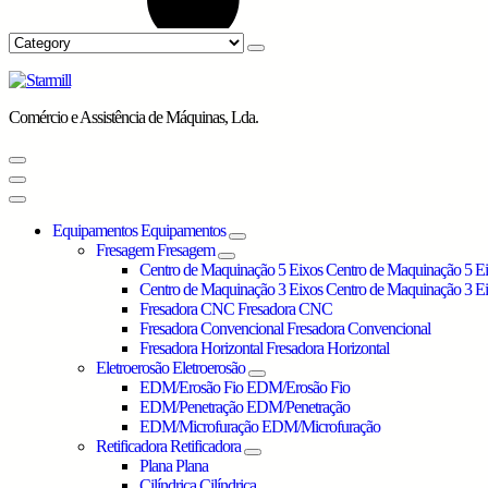
Comércio e Assistência de Máquinas, Lda.
Equipamentos
Equipamentos
Fresagem
Fresagem
Centro de Maquinação 5 Eixos
Centro de Maquinação 5 E
Centro de Maquinação 3 Eixos
Centro de Maquinação 3 E
Fresadora CNC
Fresadora CNC
Fresadora Convencional
Fresadora Convencional
Fresadora Horizontal
Fresadora Horizontal
Eletroerosão
Eletroerosão
EDM/Erosão Fio
EDM/Erosão Fio
EDM/Penetração
EDM/Penetração
EDM/Microfuração
EDM/Microfuração
Retificadora
Retificadora
Plana
Plana
Cilíndrica
Cilíndrica