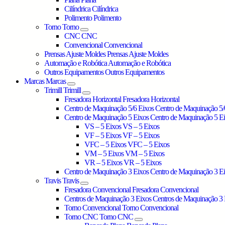
Cilíndrica
Cilíndrica
Polimento
Polimento
Torno
Torno
CNC
CNC
Convencional
Convencional
Prensas Ajuste Moldes
Prensas Ajuste Moldes
Automação e Robótica
Automação e Robótica
Outros Equipamentos
Outros Equipamentos
Marcas
Marcas
Trimill
Trimill
Fresadora Horizontal
Fresadora Horizontal
Centro de Maquinação 5/6 Eixos
Centro de Maquinação 5/
Centro de Maquinação 5 Eixos
Centro de Maquinação 5 E
VS – 5 Eixos
VS – 5 Eixos
VF – 5 Eixos
VF – 5 Eixos
VFC – 5 Eixos
VFC – 5 Eixos
VM – 5 Eixos
VM – 5 Eixos
VR – 5 Eixos
VR – 5 Eixos
Centro de Maquinação 3 Eixos
Centro de Maquinação 3 E
Travis
Travis
Fresadora Convencional
Fresadora Convencional
Centros de Maquinação 3 Eixos
Centros de Maquinação 3 
Torno Convencional
Torno Convencional
Torno CNC
Torno CNC