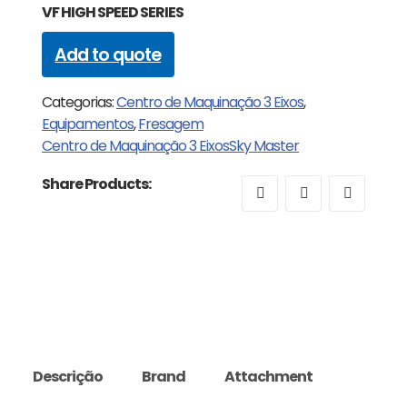
VF HIGH SPEED SERIES
Add to quote
Categorias:
Centro de Maquinação 3 Eixos
,
Equipamentos
,
Fresagem
Centro de Maquinação 3 Eixos
Sky Master
Share Products:
Descrição
Brand
Attachment