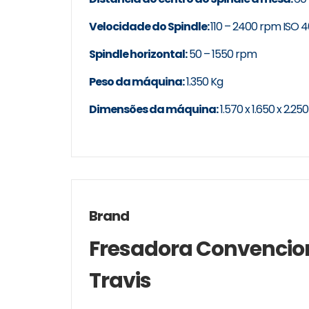
Velocidade do Spindle:
110 – 2400 rpm ISO 4
Spindle horizontal:
50 – 1550 rpm
Peso da máquina:
1.350 Kg
Dimensões da máquina:
1.570 x 1.650 x 2.2
Brand
Fresadora Convencio
Travis