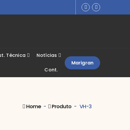
st. Técnica
Notícias
Marigran
Cont.
Home
-
Produto
-
VH-3