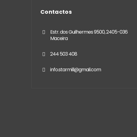
Contactos
Estr. dos Guilhermes 9500, 2405-036
Maceira
244 503 408
info.starmill@gmail.com