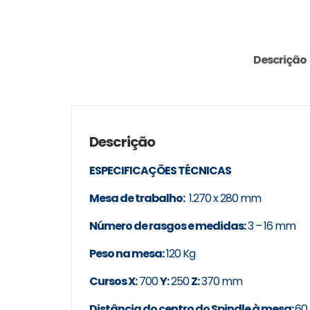
Descrição
Descrição
ESPECIFICAÇÕES TÉCNICAS
Mesa de trabalho:
1.270 x 280 mm
Número de rasgos e medidas:
3 – 16 mm
Peso na mesa:
120 Kg
Cursos X:
700
Y:
250
Z:
370 mm
Distância do centro do Spindle à mesa:
60