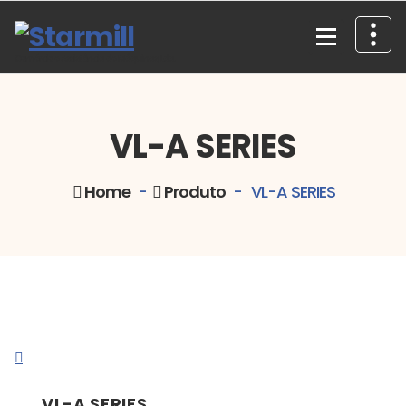
Skip
to
content
Comércio e Assistência de Máquinas, Lda.
VL-A SERIES
Home
-
Produto
-
VL-A SERIES
VL-A SERIES