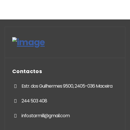
Contactos
Estr. dos Guilhermes 9500, 2405-036 Maceira
244 503 408
info.starmill@gmail.com