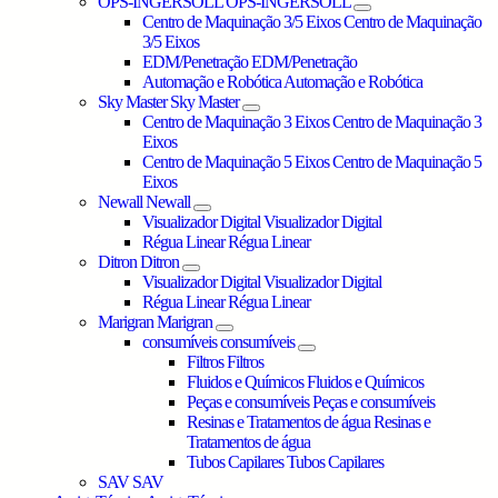
OPS-INGERSOLL
OPS-INGERSOLL
Centro de Maquinação 3/5 Eixos
Centro de Maquinação
3/5 Eixos
EDM/Penetração
EDM/Penetração
Automação e Robótica
Automação e Robótica
Sky Master
Sky Master
Centro de Maquinação 3 Eixos
Centro de Maquinação 3
Eixos
Centro de Maquinação 5 Eixos
Centro de Maquinação 5
Eixos
Newall
Newall
Visualizador Digital
Visualizador Digital
Régua Linear
Régua Linear
Ditron
Ditron
Visualizador Digital
Visualizador Digital
Régua Linear
Régua Linear
Marigran
Marigran
consumíveis
consumíveis
Filtros
Filtros
Fluidos e Químicos
Fluidos e Químicos
Peças e consumíveis
Peças e consumíveis
Resinas e Tratamentos de água
Resinas e
Tratamentos de água
Tubos Capilares
Tubos Capilares
SAV
SAV