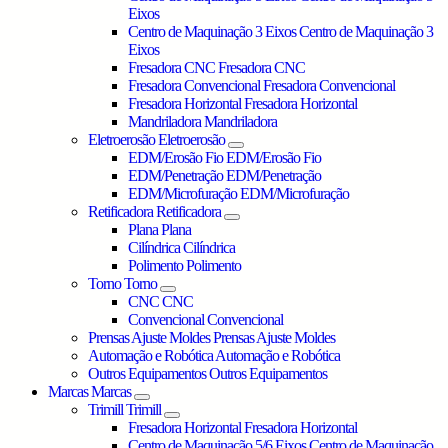
Eixos
Centro de Maquinação 3 Eixos
Centro de Maquinação 3
Eixos
Fresadora CNC
Fresadora CNC
Fresadora Convencional
Fresadora Convencional
Fresadora Horizontal
Fresadora Horizontal
Mandriladora
Mandriladora
Eletroerosão
Eletroerosão
EDM/Erosão Fio
EDM/Erosão Fio
EDM/Penetração
EDM/Penetração
EDM/Microfuração
EDM/Microfuração
Retificadora
Retificadora
Plana
Plana
Cilíndrica
Cilíndrica
Polimento
Polimento
Torno
Torno
CNC
CNC
Convencional
Convencional
Prensas Ajuste Moldes
Prensas Ajuste Moldes
Automação e Robótica
Automação e Robótica
Outros Equipamentos
Outros Equipamentos
Marcas
Marcas
Trimill
Trimill
Fresadora Horizontal
Fresadora Horizontal
Centro de Maquinação 5/6 Eixos
Centro de Maquinação