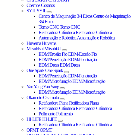
Cosmos
Cosmos
SYIL
SYIL
Centro de Maquinação 3/4 Eixos
Centro de Maquinação
3/4 Eixos
Torno CNC
Torno CNC
Retificadora Cilíndrica
Retificadora Cilíndrica
Automação e Robótica
Automação e Robótica
Huvema
Huvema
Mitsubishi
Mitsubishi
EDM/Erosão Fio
EDM/Erosão Fio
EDM/Penetração
EDM/Penetração
EDM Dress
EDM Dress
One Spark
One Spark
EDM/Penetração
EDM/Penetração
EDM/Microfuração
EDM/Microfuração
Yan Yang
Yan Yang
EDM/Microfuração
EDM/Microfuração
Okamoto
Okamoto
Retificadora Plana
Retificadora Plana
Retificadora Cilíndrica
Retificadora Cilíndrica
Polimento
Polimento
HI-LIFE
HI-LIFE
Retificadora Cilíndrica
Retificadora Cilíndrica
OPMT
OPMT