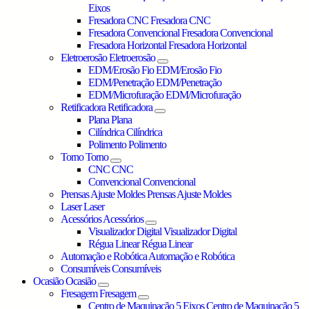
Eixos
Fresadora CNC
Fresadora CNC
Fresadora Convencional
Fresadora Convencional
Fresadora Horizontal
Fresadora Horizontal
Eletroerosão
Eletroerosão
EDM/Erosão Fio
EDM/Erosão Fio
EDM/Penetração
EDM/Penetração
EDM/Microfuração
EDM/Microfuração
Retificadora
Retificadora
Plana
Plana
Cilíndrica
Cilíndrica
Polimento
Polimento
Torno
Torno
CNC
CNC
Convencional
Convencional
Prensas Ajuste Moldes
Prensas Ajuste Moldes
Laser
Laser
Acessórios
Acessórios
Visualizador Digital
Visualizador Digital
Régua Linear
Régua Linear
Automação e Robótica
Automação e Robótica
Consumíveis
Consumíveis
Ocasião
Ocasião
Fresagem
Fresagem
Centro de Maquinação 5 Eixos
Centro de Maquinação 5