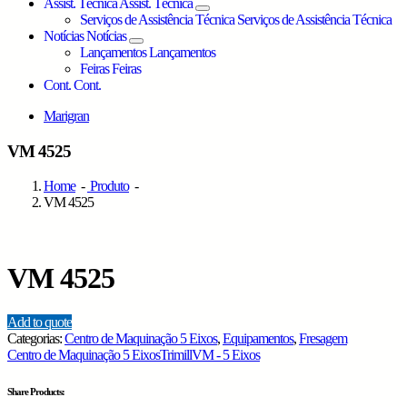
Assist. Técnica
Assist. Técnica
Serviços de Assistência Técnica
Serviços de Assistência Técnica
Notícias
Notícias
Lançamentos
Lançamentos
Feiras
Feiras
Cont.
Cont.
Marigran
VM 4525
Home
-
Produto
-
VM 4525
VM 4525
Add to quote
Categorias:
Centro de Maquinação 5 Eixos
,
Equipamentos
,
Fresagem
Centro de Maquinação 5 Eixos
Trimill
VM - 5 Eixos
Share Products: