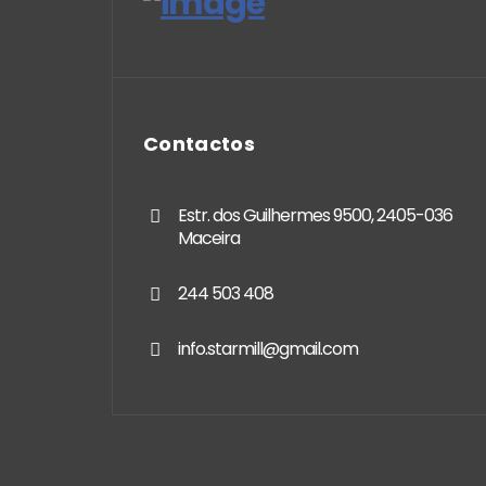
Contactos
Estr. dos Guilhermes 9500, 2405-036
Maceira
244 503 408
info.starmill@gmail.com