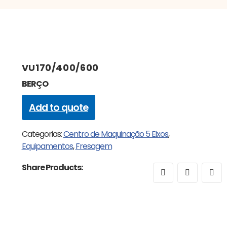
VU170/400/600
BERÇO
Add to quote
Categorias:
Centro de Maquinação 5 Eixos
,
Equipamentos
,
Fresagem
Share Products: