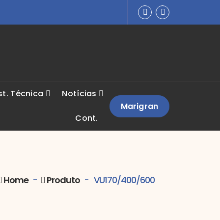
st. Técnica
Notícias
Marigran
Cont.
Home
-
Produto
-
VU170/400/600