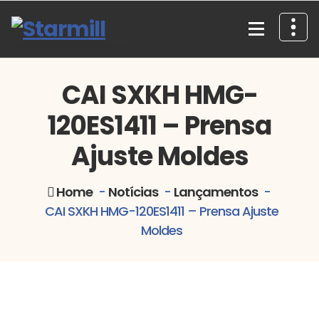
Skip
to
content
Comércio e Assistência de Máquinas, Lda.
CAI SXKH HMG-
120ES1411 – Prensa
Ajuste Moldes
Home
-
Notícias
-
Lançamentos
-
CAI SXKH HMG-120ES1411 – Prensa Ajuste
Moldes
#Diespottingpress #SXKH #prensas
#ajustedemoldes #CAI #TesteDeMoldes
Marketing
#Spottingpress #vendademaquinasparamoldes
#Marigran #Starmill