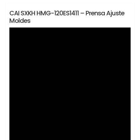
Lançamentos
CAI SXKH HMG-120ES1411 – Prensa Ajuste
Moldes