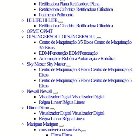
Retificadora Plana
Retificadora Plana
Retificadora Cilíndrica
Retificadora Cilíndrica
Polimento
Polimento
HI-LIFE
HI-LIFE
Retificadora Cilíndrica
Retificadora Cilíndrica
OPMT
OPMT
OPS-INGERSOLL
OPS-INGERSOLL
Centro de Maquinação 3/5 Eixos
Centro de Maquinação
3/5 Eixos
EDM/Penetração
EDM/Penetração
Automação e Robótica
Automação e Robótica
Sky Master
Sky Master
Centro de Maquinação 3 Eixos
Centro de Maquinação 3
Eixos
Centro de Maquinação 5 Eixos
Centro de Maquinação 5
Eixos
Newall
Newall
Visualizador Digital
Visualizador Digital
Régua Linear
Régua Linear
Ditron
Ditron
Visualizador Digital
Visualizador Digital
Régua Linear
Régua Linear
Marigran
Marigran
consumíveis
consumíveis
Filtros
Filtros