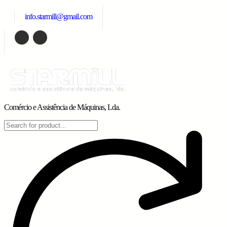
Skip
info.starmill@gmail.com
to
content
Comércio e Assistência de Máquinas, Lda.