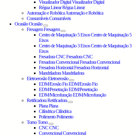
Visualizador Digital
Visualizador Digital
Régua Linear
Régua Linear
Automação e Robótica
Automação e Robótica
Consumíveis
Consumíveis
Ocasião
Ocasião
Fresagem
Fresagem
Centro de Maquinação 5 Eixos
Centro de Maquinação 5
Eixos
Centro de Maquinação 3 Eixos
Centro de Maquinação 3
Eixos
Fresadora CNC
Fresadora CNC
Fresadora Convencional
Fresadora Convencional
Fresadora Horizontal
Fresadora Horizontal
Mandriladora
Mandriladora
Eletroerosão
Eletroerosão
EDM/Erosão Fio
EDM/Erosão Fio
EDM/Penetração
EDM/Penetração
EDM/Microfuração
EDM/Microfuração
Retificadora
Retificadora
Plana
Plana
Cilíndrica
Cilíndrica
Polimento
Polimento
Torno
Torno
CNC
CNC
Convencional
Convencional