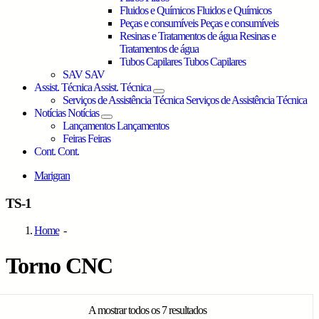
Fluidos e Químicos
Fluidos e Químicos
Peças e consumíveis
Peças e consumíveis
Resinas e Tratamentos de água
Resinas e
Tratamentos de água
Tubos Capilares
Tubos Capilares
SAV
SAV
Assist. Técnica
Assist. Técnica
Serviços de Assistência Técnica
Serviços de Assistência Técnica
Notícias
Notícias
Lançamentos
Lançamentos
Feiras
Feiras
Cont.
Cont.
Marigran
TS-1
Home
-
Torno CNC
A mostrar todos os 7 resultados