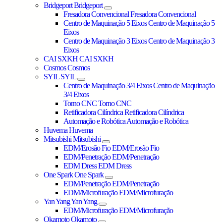
Bridgeport
Bridgeport
Fresadora Convencional
Fresadora Convencional
Centro de Maquinação 5 Eixos
Centro de Maquinação 5
Eixos
Centro de Maquinação 3 Eixos
Centro de Maquinação 3
Eixos
CAI SXKH
CAI SXKH
Cosmos
Cosmos
SYIL
SYIL
Centro de Maquinação 3/4 Eixos
Centro de Maquinação
3/4 Eixos
Torno CNC
Torno CNC
Retificadora Cilíndrica
Retificadora Cilíndrica
Automação e Robótica
Automação e Robótica
Huvema
Huvema
Mitsubishi
Mitsubishi
EDM/Erosão Fio
EDM/Erosão Fio
EDM/Penetração
EDM/Penetração
EDM Dress
EDM Dress
One Spark
One Spark
EDM/Penetração
EDM/Penetração
EDM/Microfuração
EDM/Microfuração
Yan Yang
Yan Yang
EDM/Microfuração
EDM/Microfuração
Okamoto
Okamoto