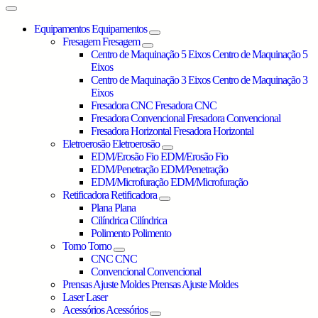
Equipamentos
Equipamentos
Fresagem
Fresagem
Centro de Maquinação 5 Eixos
Centro de Maquinação 5
Eixos
Centro de Maquinação 3 Eixos
Centro de Maquinação 3
Eixos
Fresadora CNC
Fresadora CNC
Fresadora Convencional
Fresadora Convencional
Fresadora Horizontal
Fresadora Horizontal
Eletroerosão
Eletroerosão
EDM/Erosão Fio
EDM/Erosão Fio
EDM/Penetração
EDM/Penetração
EDM/Microfuração
EDM/Microfuração
Retificadora
Retificadora
Plana
Plana
Cilíndrica
Cilíndrica
Polimento
Polimento
Torno
Torno
CNC
CNC
Convencional
Convencional
Prensas Ajuste Moldes
Prensas Ajuste Moldes
Laser
Laser
Acessórios
Acessórios