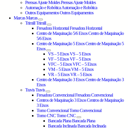
Prensas Ajuste Moldes
Prensas Ajuste Moldes
Automação e Robótica
Automação e Robótica
Outros Equipamentos
Outros Equipamentos
Marcas
Marcas
Trimill
Trimill
Fresadora Horizontal
Fresadora Horizontal
Centro de Maquinação 5/6 Eixos
Centro de Maquinação
5/6 Eixos
Centro de Maquinação 5 Eixos
Centro de Maquinação 5
Eixos
VS – 5 Eixos
VS – 5 Eixos
VF – 5 Eixos
VF – 5 Eixos
VFC – 5 Eixos
VFC – 5 Eixos
VM – 5 Eixos
VM – 5 Eixos
VR – 5 Eixos
VR – 5 Eixos
Centro de Maquinação 3 Eixos
Centro de Maquinação 3
Eixos
Travis
Travis
Fresadora Convencional
Fresadora Convencional
Centros de Maquinação 3 Eixos
Centros de Maquinação
3 Eixos
Torno Convencional
Torno Convencional
Torno CNC
Torno CNC
Bancada Plana
Bancada Plana
Bancada Inclinada
Bancada Inclinada