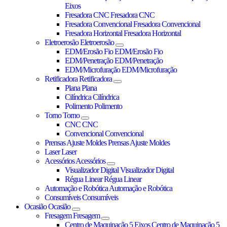
Eixos
Fresadora CNC
Fresadora CNC
Fresadora Convencional
Fresadora Convencional
Fresadora Horizontal
Fresadora Horizontal
Eletroerosão
Eletroerosão
EDM/Erosão Fio
EDM/Erosão Fio
EDM/Penetração
EDM/Penetração
EDM/Microfuração
EDM/Microfuração
Retificadora
Retificadora
Plana
Plana
Cilíndrica
Cilíndrica
Polimento
Polimento
Torno
Torno
CNC
CNC
Convencional
Convencional
Prensas Ajuste Moldes
Prensas Ajuste Moldes
Laser
Laser
Acessórios
Acessórios
Visualizador Digital
Visualizador Digital
Régua Linear
Régua Linear
Automação e Robótica
Automação e Robótica
Consumíveis
Consumíveis
Ocasião
Ocasião
Fresagem
Fresagem
Centro de Maquinação 5 Eixos
Centro de Maquinação 5