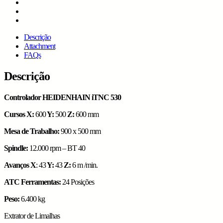
Descrição
Attachment
FAQs
Descrição
Controlador HEIDENHAIN iTNC 530
Cursos X:
600
Y:
500
Z:
600 mm
Mesa de Trabalho:
900 x 500 mm
Spindle:
12.000 rpm – BT 40
Avanços X
:
43
Y:
43
Z:
6 m
/min.
ATC Ferramentas:
24 Posições
Peso:
6.400 kg
Extrator de Limalhas