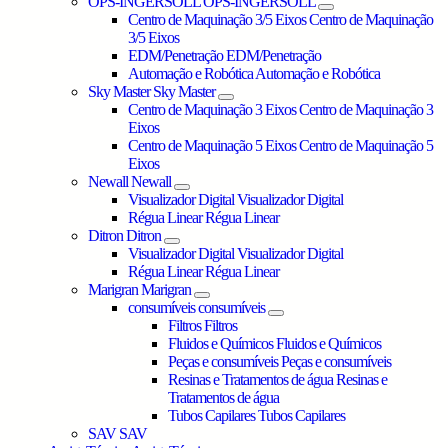
OPS-INGERSOLL
OPS-INGERSOLL
Centro de Maquinação 3/5 Eixos
Centro de Maquinação
3/5 Eixos
EDM/Penetração
EDM/Penetração
Automação e Robótica
Automação e Robótica
Sky Master
Sky Master
Centro de Maquinação 3 Eixos
Centro de Maquinação 3
Eixos
Centro de Maquinação 5 Eixos
Centro de Maquinação 5
Eixos
Newall
Newall
Visualizador Digital
Visualizador Digital
Régua Linear
Régua Linear
Ditron
Ditron
Visualizador Digital
Visualizador Digital
Régua Linear
Régua Linear
Marigran
Marigran
consumíveis
consumíveis
Filtros
Filtros
Fluidos e Químicos
Fluidos e Químicos
Peças e consumíveis
Peças e consumíveis
Resinas e Tratamentos de água
Resinas e
Tratamentos de água
Tubos Capilares
Tubos Capilares
SAV
SAV