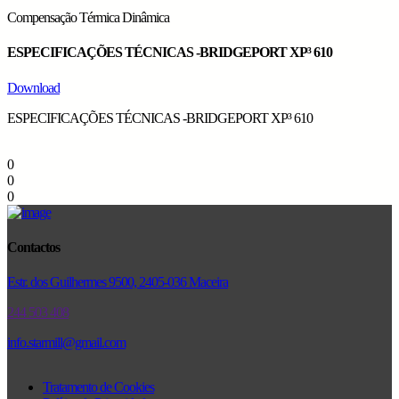
Compensação Térmica Dinâmica
ESPECIFICAÇÕES TÉCNICAS -BRIDGEPORT XP³ 610
Download
ESPECIFICAÇÕES TÉCNICAS -BRIDGEPORT XP³ 610
0
0
0
Contactos
Estr. dos Guilhermes 9500, 2405-036 Maceira
244 503 408
info.starmill@gmail.com
Tratamento de Cookies