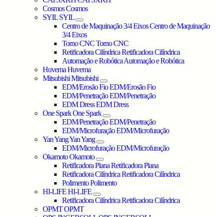
Cosmos
Cosmos
SYIL
SYIL
Centro de Maquinação 3/4 Eixos
Centro de Maquinação
3/4 Eixos
Torno CNC
Torno CNC
Retificadora Cilíndrica
Retificadora Cilíndrica
Automação e Robótica
Automação e Robótica
Huvema
Huvema
Mitsubishi
Mitsubishi
EDM/Erosão Fio
EDM/Erosão Fio
EDM/Penetração
EDM/Penetração
EDM Dress
EDM Dress
One Spark
One Spark
EDM/Penetração
EDM/Penetração
EDM/Microfuração
EDM/Microfuração
Yan Yang
Yan Yang
EDM/Microfuração
EDM/Microfuração
Okamoto
Okamoto
Retificadora Plana
Retificadora Plana
Retificadora Cilíndrica
Retificadora Cilíndrica
Polimento
Polimento
HI-LIFE
HI-LIFE
Retificadora Cilíndrica
Retificadora Cilíndrica
OPMT
OPMT