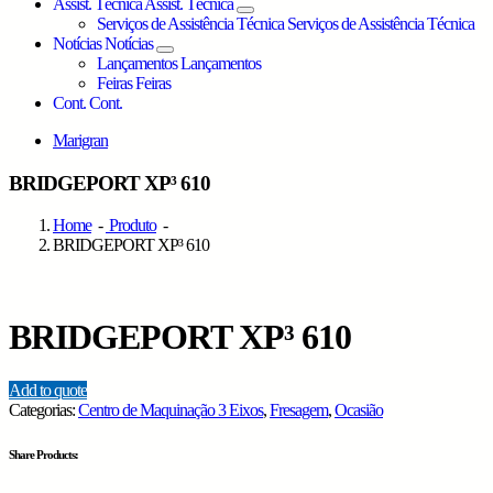
Assist. Técnica
Assist. Técnica
Serviços de Assistência Técnica
Serviços de Assistência Técnica
Notícias
Notícias
Lançamentos
Lançamentos
Feiras
Feiras
Cont.
Cont.
Marigran
BRIDGEPORT XP³ 610
Home
-
Produto
-
BRIDGEPORT XP³ 610
BRIDGEPORT XP³ 610
Add to quote
Categorias:
Centro de Maquinação 3 Eixos
,
Fresagem
,
Ocasião
Share Products: