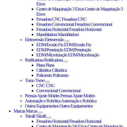
Eixos
Centro de Maquinação 3 Eixos
Centro de Maquinação 3
Eixos
Fresadora CNC
Fresadora CNC
Fresadora Convencional
Fresadora Convencional
Fresadora Horizontal
Fresadora Horizontal
Mandriladora
Mandriladora
Eletroerosão
Eletroerosão
EDM/Erosão Fio
EDM/Erosão Fio
EDM/Penetração
EDM/Penetração
EDM/Microfuração
EDM/Microfuração
Retificadora
Retificadora
Plana
Plana
Cilíndrica
Cilíndrica
Polimento
Polimento
Torno
Torno
CNC
CNC
Convencional
Convencional
Prensas Ajuste Moldes
Prensas Ajuste Moldes
Automação e Robótica
Automação e Robótica
Outros Equipamentos
Outros Equipamentos
Marcas
Marcas
Trimill
Trimill
Fresadora Horizontal
Fresadora Horizontal
Centro de Maquinação 5/6 Eixos
Centro de Maquinação