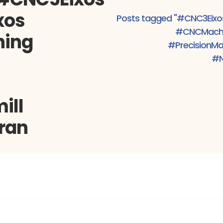
xos
Posts tagged "#CNC3Eix
#CNCMachi
ning
#PrecisionM
#N
ill
ran
doraCNC #CNCMachining #CNC5Eixos #Maquinação5Eixos
asCNC #NewsletterStarmill #Starmill #Marigran