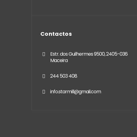
Contactos
Estr. dos Guilhermes 9500, 2405-036
Maceira
244 503 408
info.starmill@gmail.com