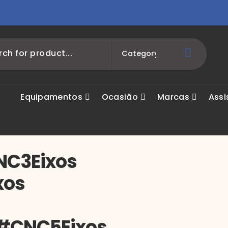
Equipamentos
Ocasião
Marcas
Assi
NC3Eixos
xos
#CNC5Eixos