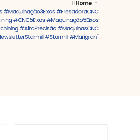
Home
-
os #Maquinação3Eixos #FresadoraCNC
ning #CNC5Eixos #Maquinação5Eixos
achining #AltaPrecisão #MaquinasCNC
ewsletterStarmill #Starmill #Marigran"