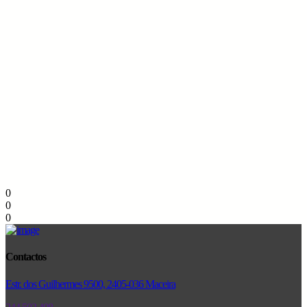
0
0
0
Contactos
Estr. dos Guilhermes 9500, 2405-036 Maceira