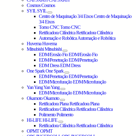
Cosmos
Cosmos
SYIL
SYIL
Centro de Maquinação 3/4 Eixos
Centro de Maquinação
3/4 Eixos
Torno CNC
Torno CNC
Retificadora Cilíndrica
Retificadora Cilíndrica
Automação e Robótica
Automação e Robótica
Huvema
Huvema
Mitsubishi
Mitsubishi
EDM/Erosão Fio
EDM/Erosão Fio
EDM/Penetração
EDM/Penetração
EDM Dress
EDM Dress
One Spark
One Spark
EDM/Penetração
EDM/Penetração
EDM/Microfuração
EDM/Microfuração
Yan Yang
Yan Yang
EDM/Microfuração
EDM/Microfuração
Okamoto
Okamoto
Retificadora Plana
Retificadora Plana
Retificadora Cilíndrica
Retificadora Cilíndrica
Polimento
Polimento
HI-LIFE
HI-LIFE
Retificadora Cilíndrica
Retificadora Cilíndrica
OPMT
OPMT