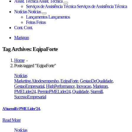
Assist. Técnica
Assist. Técnica
Serviços de Assistência Técnica
Serviços de Assistência Técnica
Notícias
Notícias
Lançamentos
Lançamentos
Feiras
Feiras
Cont.
Cont.
Marigran
Tag Archives: EqipaForte
Home
-
Posts tagged "EqipaForte"
Notícias
Marketing
Altodesempenho
,
EqipaForte
,
GestaoDeQualidade
,
GestaoEmpresarial
,
HighPerformance
,
Inovacao
,
Marigran
,
PMELider24
,
PremioPMELider24
,
Qualidade
,
Starmill
,
SucessoEmpresarial
A Starmill é PME Líder’24.
Read More
Notícias