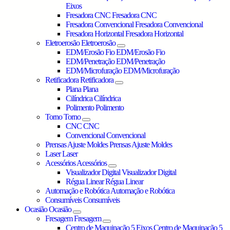
Eixos
Fresadora CNC
Fresadora CNC
Fresadora Convencional
Fresadora Convencional
Fresadora Horizontal
Fresadora Horizontal
Eletroerosão
Eletroerosão
EDM/Erosão Fio
EDM/Erosão Fio
EDM/Penetração
EDM/Penetração
EDM/Microfuração
EDM/Microfuração
Retificadora
Retificadora
Plana
Plana
Cilíndrica
Cilíndrica
Polimento
Polimento
Torno
Torno
CNC
CNC
Convencional
Convencional
Prensas Ajuste Moldes
Prensas Ajuste Moldes
Laser
Laser
Acessórios
Acessórios
Visualizador Digital
Visualizador Digital
Régua Linear
Régua Linear
Automação e Robótica
Automação e Robótica
Consumíveis
Consumíveis
Ocasião
Ocasião
Fresagem
Fresagem
Centro de Maquinação 5 Eixos
Centro de Maquinação 5