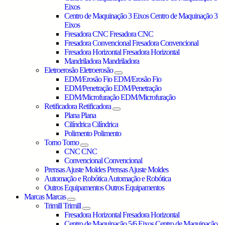
Eixos
Centro de Maquinação 3 Eixos
Centro de Maquinação 3
Eixos
Fresadora CNC
Fresadora CNC
Fresadora Convencional
Fresadora Convencional
Fresadora Horizontal
Fresadora Horizontal
Mandriladora
Mandriladora
Eletroerosão
Eletroerosão
EDM/Erosão Fio
EDM/Erosão Fio
EDM/Penetração
EDM/Penetração
EDM/Microfuração
EDM/Microfuração
Retificadora
Retificadora
Plana
Plana
Cilíndrica
Cilíndrica
Polimento
Polimento
Torno
Torno
CNC
CNC
Convencional
Convencional
Prensas Ajuste Moldes
Prensas Ajuste Moldes
Automação e Robótica
Automação e Robótica
Outros Equipamentos
Outros Equipamentos
Marcas
Marcas
Trimill
Trimill
Fresadora Horizontal
Fresadora Horizontal
Centro de Maquinação 5/6 Eixos
Centro de Maquinação