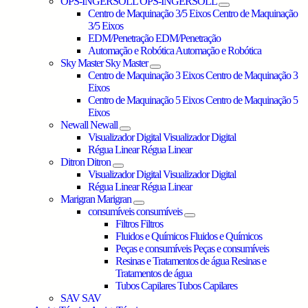
OPS-INGERSOLL
OPS-INGERSOLL
Centro de Maquinação 3/5 Eixos
Centro de Maquinação
3/5 Eixos
EDM/Penetração
EDM/Penetração
Automação e Robótica
Automação e Robótica
Sky Master
Sky Master
Centro de Maquinação 3 Eixos
Centro de Maquinação 3
Eixos
Centro de Maquinação 5 Eixos
Centro de Maquinação 5
Eixos
Newall
Newall
Visualizador Digital
Visualizador Digital
Régua Linear
Régua Linear
Ditron
Ditron
Visualizador Digital
Visualizador Digital
Régua Linear
Régua Linear
Marigran
Marigran
consumíveis
consumíveis
Filtros
Filtros
Fluidos e Químicos
Fluidos e Químicos
Peças e consumíveis
Peças e consumíveis
Resinas e Tratamentos de água
Resinas e
Tratamentos de água
Tubos Capilares
Tubos Capilares
SAV
SAV