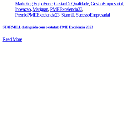
Marketing
EqipaForte
,
GestaoDeQualidade
,
GestaoEmpresarial
,
Inovacao
,
Marigran
,
PMEExcelencia23
,
PremioPMEExcelencia23
,
Starmill
,
SucessoEmpresarial
STARMILL distinguida com o estatuto PME Excelência 2023
Read More