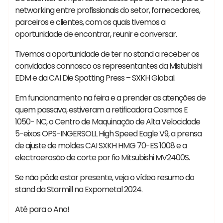
networking entre profissionais do setor, fornecedores,
parceiros e clientes, com os quais tivemos a
oportunidade de encontrar, reunir e conversar.
Tivemos a oportunidade de ter no stand a receber os
convidados connosco os representantes da Mistubishi
EDM e da CAI Die Spotting Press – SXKH Global.
Em funcionamento na feira e a prender as atenções de
quem passava, estiveram a retificadora Cosmos E
1050- NC, o Centro de Maquinação de Alta Velocidade
5-eixos OPS-INGERSOLL High Speed Eagle V9, a prensa
de ajuste de moldes CAI SXKH HMG 70-ES 1008 e a
electroerosão de corte por fio Mitsubishi MV2400S.
Se não pôde estar presente, veja o vídeo resumo do
stand da Starmill na Expometal 2024.
Até para o Ano!