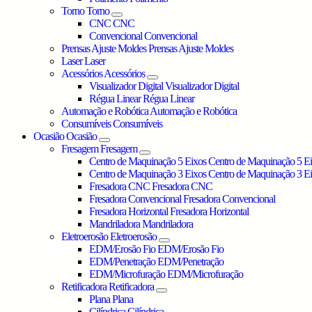
Torno
Torno
CNC
CNC
Convencional
Convencional
Prensas Ajuste Moldes
Prensas Ajuste Moldes
Laser
Laser
Acessórios
Acessórios
Visualizador Digital
Visualizador Digital
Régua Linear
Régua Linear
Automação e Robótica
Automação e Robótica
Consumíveis
Consumíveis
Ocasião
Ocasião
Fresagem
Fresagem
Centro de Maquinação 5 Eixos
Centro de Maquinação 5 E
Centro de Maquinação 3 Eixos
Centro de Maquinação 3 E
Fresadora CNC
Fresadora CNC
Fresadora Convencional
Fresadora Convencional
Fresadora Horizontal
Fresadora Horizontal
Mandriladora
Mandriladora
Eletroerosão
Eletroerosão
EDM/Erosão Fio
EDM/Erosão Fio
EDM/Penetração
EDM/Penetração
EDM/Microfuração
EDM/Microfuração
Retificadora
Retificadora
Plana
Plana
Cilíndrica
Cilíndrica