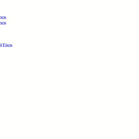
ixos
ixos
4 Eixos