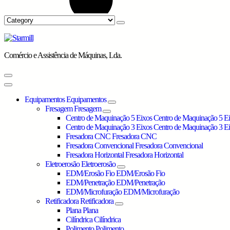
Comércio e Assistência de Máquinas, Lda.
Equipamentos
Equipamentos
Fresagem
Fresagem
Centro de Maquinação 5 Eixos
Centro de Maquinação 5 E
Centro de Maquinação 3 Eixos
Centro de Maquinação 3 E
Fresadora CNC
Fresadora CNC
Fresadora Convencional
Fresadora Convencional
Fresadora Horizontal
Fresadora Horizontal
Eletroerosão
Eletroerosão
EDM/Erosão Fio
EDM/Erosão Fio
EDM/Penetração
EDM/Penetração
EDM/Microfuração
EDM/Microfuração
Retificadora
Retificadora
Plana
Plana
Cilíndrica
Cilíndrica
Polimento
Polimento