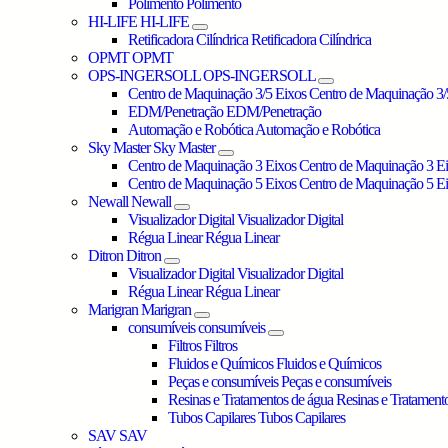
Polimento
Polimento
HI-LIFE
HI-LIFE
Retificadora Cilíndrica
Retificadora Cilíndrica
OPMT
OPMT
OPS-INGERSOLL
OPS-INGERSOLL
Centro de Maquinação 3/5 Eixos
Centro de Maquinação 3/
EDM/Penetração
EDM/Penetração
Automação e Robótica
Automação e Robótica
Sky Master
Sky Master
Centro de Maquinação 3 Eixos
Centro de Maquinação 3 E
Centro de Maquinação 5 Eixos
Centro de Maquinação 5 E
Newall
Newall
Visualizador Digital
Visualizador Digital
Régua Linear
Régua Linear
Ditron
Ditron
Visualizador Digital
Visualizador Digital
Régua Linear
Régua Linear
Marigran
Marigran
consumíveis
consumíveis
Filtros
Filtros
Fluidos e Químicos
Fluidos e Químicos
Peças e consumíveis
Peças e consumíveis
Resinas e Tratamentos de água
Resinas e Tratament
Tubos Capilares
Tubos Capilares
SAV
SAV