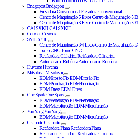
Bancada Inclinada
Bancada Inclinada
Bridgeport
Bridgeport
Fresadora Convencional
Fresadora Convencional
Centro de Maquinação 5 Eixos
Centro de Maquinação 5 E
Centro de Maquinação 3 Eixos
Centro de Maquinação 3 E
CAI SXKH
CAI SXKH
Cosmos
Cosmos
SYIL
SYIL
Centro de Maquinação 3/4 Eixos
Centro de Maquinação 3/
Torno CNC
Torno CNC
Retificadora Cilíndrica
Retificadora Cilíndrica
Automação e Robótica
Automação e Robótica
Huvema
Huvema
Mitsubishi
Mitsubishi
EDM/Erosão Fio
EDM/Erosão Fio
EDM/Penetração
EDM/Penetração
EDM Dress
EDM Dress
One Spark
One Spark
EDM/Penetração
EDM/Penetração
EDM/Microfuração
EDM/Microfuração
Yan Yang
Yan Yang
EDM/Microfuração
EDM/Microfuração
Okamoto
Okamoto
Retificadora Plana
Retificadora Plana
Retificadora Cilíndrica
Retificadora Cilíndrica