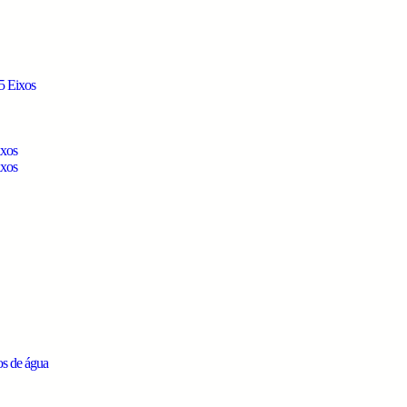
5 Eixos
ixos
ixos
os de água