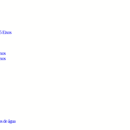
5 Eixos
ixos
ixos
os de água