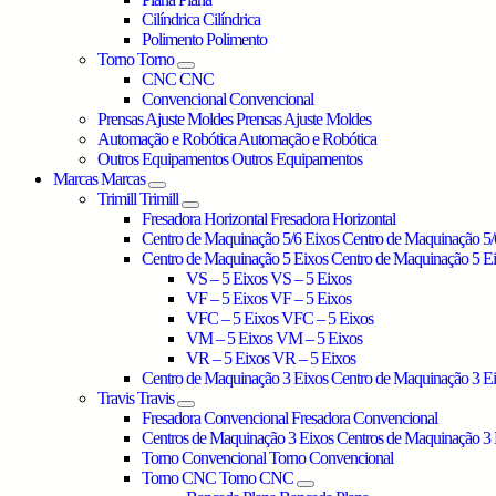
Cilíndrica
Cilíndrica
Polimento
Polimento
Torno
Torno
CNC
CNC
Convencional
Convencional
Prensas Ajuste Moldes
Prensas Ajuste Moldes
Automação e Robótica
Automação e Robótica
Outros Equipamentos
Outros Equipamentos
Marcas
Marcas
Trimill
Trimill
Fresadora Horizontal
Fresadora Horizontal
Centro de Maquinação 5/6 Eixos
Centro de Maquinação 5/
Centro de Maquinação 5 Eixos
Centro de Maquinação 5 E
VS – 5 Eixos
VS – 5 Eixos
VF – 5 Eixos
VF – 5 Eixos
VFC – 5 Eixos
VFC – 5 Eixos
VM – 5 Eixos
VM – 5 Eixos
VR – 5 Eixos
VR – 5 Eixos
Centro de Maquinação 3 Eixos
Centro de Maquinação 3 E
Travis
Travis
Fresadora Convencional
Fresadora Convencional
Centros de Maquinação 3 Eixos
Centros de Maquinação 3 
Torno Convencional
Torno Convencional
Torno CNC
Torno CNC