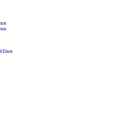
ixos
ixos
4 Eixos