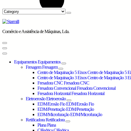
Comércio e Assistência de Máquinas, Lda.
Equipamentos
Equipamentos
Fresagem
Fresagem
Centro de Maquinação 5 Eixos
Centro de Maquinação 5 E
Centro de Maquinação 3 Eixos
Centro de Maquinação 3 E
Fresadora CNC
Fresadora CNC
Fresadora Convencional
Fresadora Convencional
Fresadora Horizontal
Fresadora Horizontal
Eletroerosão
Eletroerosão
EDM/Erosão Fio
EDM/Erosão Fio
EDM/Penetração
EDM/Penetração
EDM/Microfuração
EDM/Microfuração
Retificadora
Retificadora
Plana
Plana
Cilíndrica
Cilíndrica