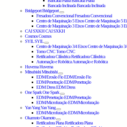
Bancada Plana
Bancada Plana
Bancada Inclinada
Bancada Inclinada
Bridgeport
Bridgeport
Fresadora Convencional
Fresadora Convencional
Centro de Maquinação 5 Eixos
Centro de Maquinação 5 E
Centro de Maquinação 3 Eixos
Centro de Maquinação 3 E
CAI SXKH
CAI SXKH
Cosmos
Cosmos
SYIL
SYIL
Centro de Maquinação 3/4 Eixos
Centro de Maquinação 3/
Torno CNC
Torno CNC
Retificadora Cilíndrica
Retificadora Cilíndrica
Automação e Robótica
Automação e Robótica
Huvema
Huvema
Mitsubishi
Mitsubishi
EDM/Erosão Fio
EDM/Erosão Fio
EDM/Penetração
EDM/Penetração
EDM Dress
EDM Dress
One Spark
One Spark
EDM/Penetração
EDM/Penetração
EDM/Microfuração
EDM/Microfuração
Yan Yang
Yan Yang
EDM/Microfuração
EDM/Microfuração
Okamoto
Okamoto
Retificadora Plana
Retificadora Plana