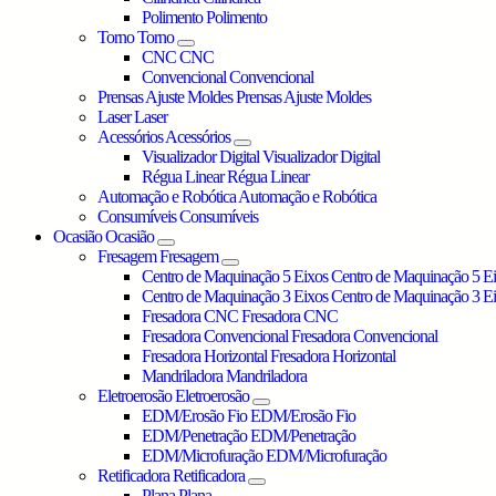
Polimento
Polimento
Torno
Torno
CNC
CNC
Convencional
Convencional
Prensas Ajuste Moldes
Prensas Ajuste Moldes
Laser
Laser
Acessórios
Acessórios
Visualizador Digital
Visualizador Digital
Régua Linear
Régua Linear
Automação e Robótica
Automação e Robótica
Consumíveis
Consumíveis
Ocasião
Ocasião
Fresagem
Fresagem
Centro de Maquinação 5 Eixos
Centro de Maquinação 5 E
Centro de Maquinação 3 Eixos
Centro de Maquinação 3 E
Fresadora CNC
Fresadora CNC
Fresadora Convencional
Fresadora Convencional
Fresadora Horizontal
Fresadora Horizontal
Mandriladora
Mandriladora
Eletroerosão
Eletroerosão
EDM/Erosão Fio
EDM/Erosão Fio
EDM/Penetração
EDM/Penetração
EDM/Microfuração
EDM/Microfuração
Retificadora
Retificadora
Plana
Plana