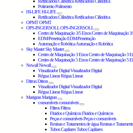
Retificadora Cilíndrica
Retificadora Cilíndrica
Polimento
Polimento
HI-LIFE
HI-LIFE
Retificadora Cilíndrica
Retificadora Cilíndrica
OPMT
OPMT
OPS-INGERSOLL
OPS-INGERSOLL
Centro de Maquinação 3/5 Eixos
Centro de Maquinação 3/
EDM/Penetração
EDM/Penetração
Automação e Robótica
Automação e Robótica
Sky Master
Sky Master
Centro de Maquinação 3 Eixos
Centro de Maquinação 3 E
Centro de Maquinação 5 Eixos
Centro de Maquinação 5 E
Newall
Newall
Visualizador Digital
Visualizador Digital
Régua Linear
Régua Linear
Ditron
Ditron
Visualizador Digital
Visualizador Digital
Régua Linear
Régua Linear
Marigran
Marigran
consumíveis
consumíveis
Filtros
Filtros
Fluidos e Químicos
Fluidos e Químicos
Peças e consumíveis
Peças e consumíveis
Resinas e Tratamentos de água
Resinas e Tratament
Tubos Capilares
Tubos Capilares