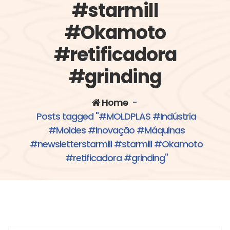
#starmill
#Okamoto
#retificadora
#grinding
Home
-
Posts tagged "#MOLDPLAS #Indústria
#Moldes #Inovação #Máquinas
#newsletterstarmill #starmill #Okamoto
#retificadora #grinding"
#MOLDPLAS #Indústria #Moldes #Inovação
#Máquinas #newsletterstarmill #starmill #Okamoto
Vania
#retificadora #grinding