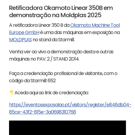
Feiras
Notícias
Retificadora Okamoto Linear 350B em
demonstração na Moldplas 2025
A retificadora Linear 350 B da
Okamoto Machine Tool
Europe GmbH
é uma das máquinas em exposição na
MOLDPLAS
no stand da Starmill.
Venha ver ao vivo a demonstração desta e outras
máquinas no PAV. 2 / STAND 2D14.
Faça a credenciação profissional de visitante, com o
código da Starmill: 652
Aceda aqui ao link de credenciação:
https://eventosexposalao.pt/visitors/register/e848db04-
85ce-43f2-815e-3a0698310768