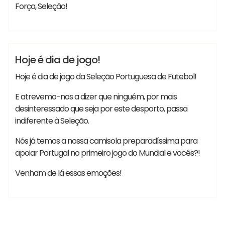
Força, Seleção!
#MundialdeFutebol #Mundial2026
Vania
#SeleçãoPortuguesadeFutebol #FIFA
Lançamentos
Notícias
Hoje é dia de jogo!
Hoje é dia de jogo da Seleção Portuguesa de Futebol!
E atrevemo-nos a dizer que ninguém, por mais
desinteressado que seja por este desporto, passa
indiferente à Seleção.
Nós já temos a nossa camisola preparadíssima para
apoiar Portugal no primeiro jogo do Mundial e vocês?!
Venham de lá essas emoções!