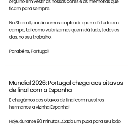
orgulho em vestir as nossas cores e as memórias que
ficam para sempre.
Na Starmill, continuamos a aplaudir quem dá tudo em
campo, tal como valorizamos quem dá tudo, todos os
dias, no seu trabalho.
Parabéns, Portugal!
#MundialdeFutebol #Mundial2026
Vania
#SeleçãoPortuguesadeFutebol #FIFA
Lançamentos
Notícias
Mundial 2026: Portugal chega aos oitavos
de final com a Espanha
E chegámos aos oitavos de final com nuestros
hermanos, a vizinha Espanha!
Hoje, durante 90 minutos…Cada um puxa para seu lado.