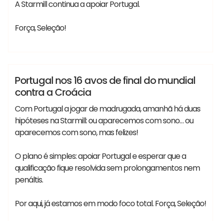
A Starmill continua a apoiar Portugal.
Força, Seleção!
#MundialdeFutebol #Mundial2026
Vania
#SeleçãoPortuguesadeFutebol #FIFA
Lançamentos
Notícias
Portugal nos 16 avos de final do mundial
contra a Croácia
Com Portugal a jogar de madrugada, amanhã há duas
hipóteses na Starmill: ou aparecemos com sono… ou
aparecemos com sono, mas felizes!
O plano é simples: apoiar Portugal e esperar que a
qualificação fique resolvida sem prolongamentos nem
penáltis.
Por aqui, já estamos em modo foco total. Força, Seleção!
#MundialdeFutebol #Mundial2026