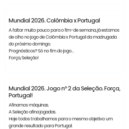
Vania
#SeleçãoPortuguesadeFutebol #FIFA
Lançamentos
Notícias
Mundial 2026. Colômbia x Portugal
A faltar muito pouco para o fim-de semana, já estamos
de olho no jogo de Colômbia x Portugal da madrugada
do próximo domingo.
Prognósticos? Só no fim do jogo…
Força, Seleção!
#MundialdeFutebol #Mundial2026
Vania
#SeleçãoPortuguesadeFutebol #FIFA
Lançamentos
Notícias
Mundial 2026. Jogo nº 2 da Seleção. Força,
Portugal!
Afinamos máquinas.
A Seleção afina jogadas.
Hoje todos trabalhamos para o mesmo objetivo: um
grande resultado para Portugal.