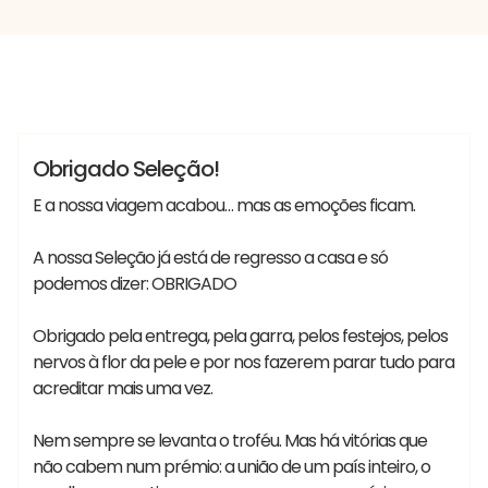
#MundialdeFutebol #Mundial2026
Vania
#SeleçãoPortuguesadeFutebol #FIFA
Lançamentos
Notícias
Obrigado Seleção!
E a nossa viagem acabou… mas as emoções ficam.
A nossa Seleção já está de regresso a casa e só
podemos dizer: OBRIGADO
Obrigado pela entrega, pela garra, pelos festejos, pelos
nervos à flor da pele e por nos fazerem parar tudo para
acreditar mais uma vez.
Nem sempre se levanta o troféu. Mas há vitórias que
não cabem num prémio: a união de um país inteiro, o