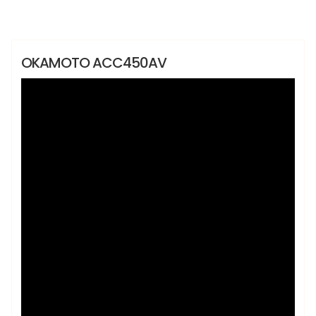
#AltaPerformance #grindingsurface
#grindingmachine
Lançamentos
OKAMOTO ACC450AV