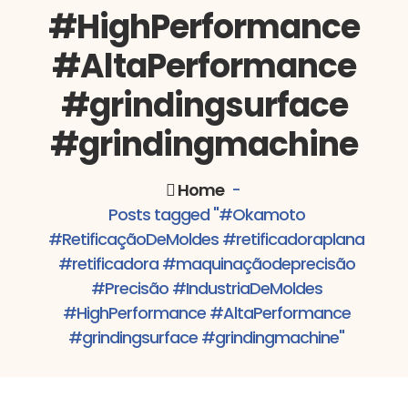
#HighPerformance
#AltaPerformance
#grindingsurface
#grindingmachine
Home
-
Posts tagged "#Okamoto
#RetificaçãoDeMoldes #retificadoraplana
#retificadora #maquinaçãodeprecisão
#Precisão #IndustriaDeMoldes
#HighPerformance #AltaPerformance
#Okamoto #RetificaçãoDeMoldes
#grindingsurface #grindingmachine"
#retificadoraplana #retificadora
#maquinaçãodeprecisão #Precisão
Marketing
#IndustriaDeMoldes #HighPerformance