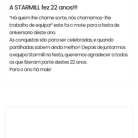
Lançamentos
Notícias
A STARMILL fez 22 anos!!!
“Há quem lhe chame sorte, nós chamamos-lhe
trabalho de equipa!” este foi o mote para a festa de
aniversario deste ano.
As conquistas são para ser celebradas, e quando
partilhadas sabem ainda melhor! Depois de juntarmos
a equipa Starmill na festa, queremos agradecer a todos
os que fizeram parte destes 22 anos.
Para o ano há mais!