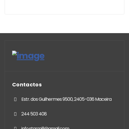
Contactos
Estr. dos Guilhermes 9500, 2405-036 Maceira
244 503 408
info.starmill@gmail.com