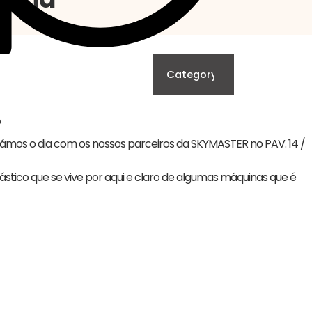
#Starmill #Skymaster #EMOHannover2025 #Inovação #Indústr
5
ámos o dia com os nossos parceiros da SKYMASTER no PAV. 14 /
tico que se vive por aqui e claro de algumas máquinas que é