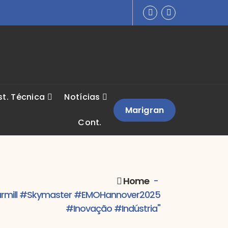
st. Técnica
Notícias
Marigran
Cont.
Home
-
armill #Skymaster #EMOHannover2025
#Inovação #Indústria"