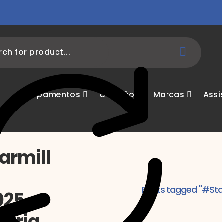
Equipamentos
Ocasião
Marcas
Assi
armill
Posts tagged "#St
025
stria