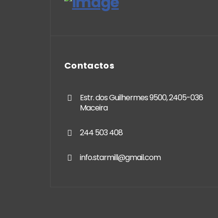
Contactos
Estr. dos Guilhermes 9500, 2405-036
Maceira
244 503 408
info.starmill@gmail.com