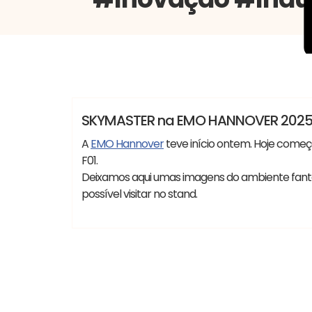
Vania
Feiras
Lançamentos
Notícias
SKYMASTER na EMO HANNOVER 202
A
EMO Hannover
teve início ontem. Hoje começ
F01.
Deixamos aqui umas imagens do ambiente fantás
possível visitar no stand.