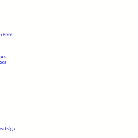
5 Eixos
ixos
ixos
os de água