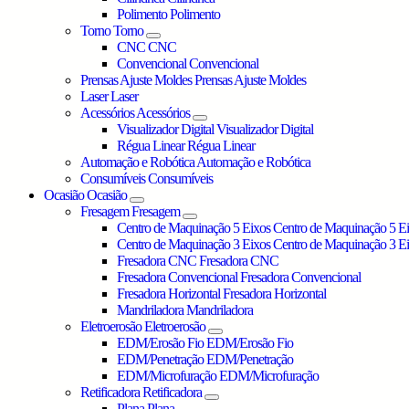
Polimento
Polimento
Torno
Torno
CNC
CNC
Convencional
Convencional
Prensas Ajuste Moldes
Prensas Ajuste Moldes
Laser
Laser
Acessórios
Acessórios
Visualizador Digital
Visualizador Digital
Régua Linear
Régua Linear
Automação e Robótica
Automação e Robótica
Consumíveis
Consumíveis
Ocasião
Ocasião
Fresagem
Fresagem
Centro de Maquinação 5 Eixos
Centro de Maquinação 5 E
Centro de Maquinação 3 Eixos
Centro de Maquinação 3 E
Fresadora CNC
Fresadora CNC
Fresadora Convencional
Fresadora Convencional
Fresadora Horizontal
Fresadora Horizontal
Mandriladora
Mandriladora
Eletroerosão
Eletroerosão
EDM/Erosão Fio
EDM/Erosão Fio
EDM/Penetração
EDM/Penetração
EDM/Microfuração
EDM/Microfuração
Retificadora
Retificadora
Plana
Plana