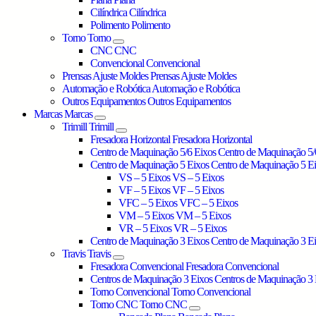
Cilíndrica
Cilíndrica
Polimento
Polimento
Torno
Torno
CNC
CNC
Convencional
Convencional
Prensas Ajuste Moldes
Prensas Ajuste Moldes
Automação e Robótica
Automação e Robótica
Outros Equipamentos
Outros Equipamentos
Marcas
Marcas
Trimill
Trimill
Fresadora Horizontal
Fresadora Horizontal
Centro de Maquinação 5/6 Eixos
Centro de Maquinação 5/
Centro de Maquinação 5 Eixos
Centro de Maquinação 5 E
VS – 5 Eixos
VS – 5 Eixos
VF – 5 Eixos
VF – 5 Eixos
VFC – 5 Eixos
VFC – 5 Eixos
VM – 5 Eixos
VM – 5 Eixos
VR – 5 Eixos
VR – 5 Eixos
Centro de Maquinação 3 Eixos
Centro de Maquinação 3 E
Travis
Travis
Fresadora Convencional
Fresadora Convencional
Centros de Maquinação 3 Eixos
Centros de Maquinação 3 
Torno Convencional
Torno Convencional
Torno CNC
Torno CNC