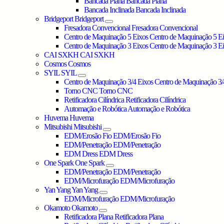
Bancada Plana
Bancada Plana
Bancada Inclinada
Bancada Inclinada
Bridgeport
Bridgeport
Fresadora Convencional
Fresadora Convencional
Centro de Maquinação 5 Eixos
Centro de Maquinação 5 E
Centro de Maquinação 3 Eixos
Centro de Maquinação 3 E
CAI SXKH
CAI SXKH
Cosmos
Cosmos
SYIL
SYIL
Centro de Maquinação 3/4 Eixos
Centro de Maquinação 3/
Torno CNC
Torno CNC
Retificadora Cilíndrica
Retificadora Cilíndrica
Automação e Robótica
Automação e Robótica
Huvema
Huvema
Mitsubishi
Mitsubishi
EDM/Erosão Fio
EDM/Erosão Fio
EDM/Penetração
EDM/Penetração
EDM Dress
EDM Dress
One Spark
One Spark
EDM/Penetração
EDM/Penetração
EDM/Microfuração
EDM/Microfuração
Yan Yang
Yan Yang
EDM/Microfuração
EDM/Microfuração
Okamoto
Okamoto
Retificadora Plana
Retificadora Plana