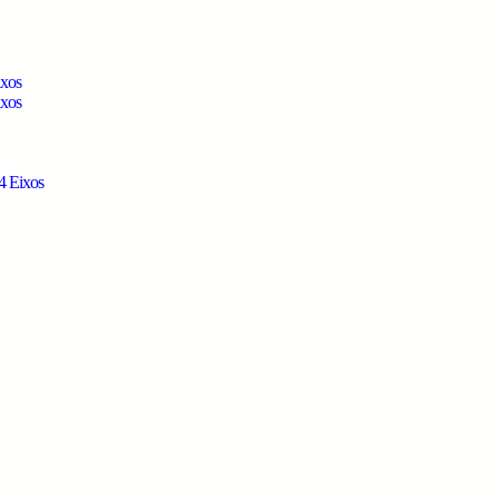
ixos
ixos
4 Eixos