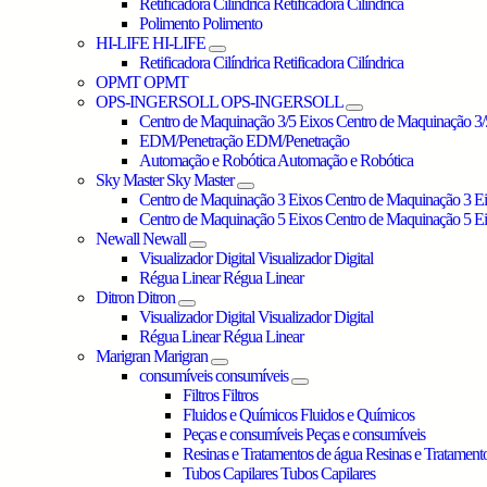
Retificadora Cilíndrica
Retificadora Cilíndrica
Polimento
Polimento
HI-LIFE
HI-LIFE
Retificadora Cilíndrica
Retificadora Cilíndrica
OPMT
OPMT
OPS-INGERSOLL
OPS-INGERSOLL
Centro de Maquinação 3/5 Eixos
Centro de Maquinação 3/
EDM/Penetração
EDM/Penetração
Automação e Robótica
Automação e Robótica
Sky Master
Sky Master
Centro de Maquinação 3 Eixos
Centro de Maquinação 3 E
Centro de Maquinação 5 Eixos
Centro de Maquinação 5 E
Newall
Newall
Visualizador Digital
Visualizador Digital
Régua Linear
Régua Linear
Ditron
Ditron
Visualizador Digital
Visualizador Digital
Régua Linear
Régua Linear
Marigran
Marigran
consumíveis
consumíveis
Filtros
Filtros
Fluidos e Químicos
Fluidos e Químicos
Peças e consumíveis
Peças e consumíveis
Resinas e Tratamentos de água
Resinas e Tratament
Tubos Capilares
Tubos Capilares