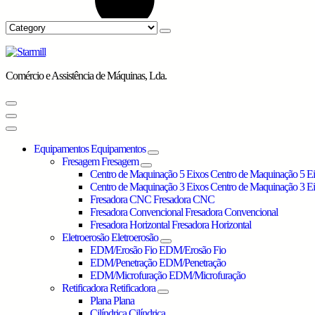
Comércio e Assistência de Máquinas, Lda.
Equipamentos
Equipamentos
Fresagem
Fresagem
Centro de Maquinação 5 Eixos
Centro de Maquinação 5 E
Centro de Maquinação 3 Eixos
Centro de Maquinação 3 E
Fresadora CNC
Fresadora CNC
Fresadora Convencional
Fresadora Convencional
Fresadora Horizontal
Fresadora Horizontal
Eletroerosão
Eletroerosão
EDM/Erosão Fio
EDM/Erosão Fio
EDM/Penetração
EDM/Penetração
EDM/Microfuração
EDM/Microfuração
Retificadora
Retificadora
Plana
Plana
Cilíndrica
Cilíndrica