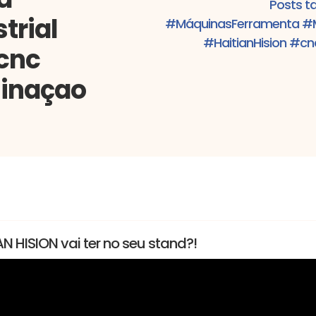
Posts t
trial
#MáquinasFerramenta #Me
#HaitianHision #c
cnc
inaçao
rramenta #Metalomecânica #TecnologiaIndustrial #HaitianHision #cnc
 HISION vai ter no seu stand?!