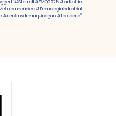
agged "#Starmill #EMO2025 #Indústria
talomecânica #TecnologiaIndustrial
nc #centrosdemaquinaçao #tornocnc"