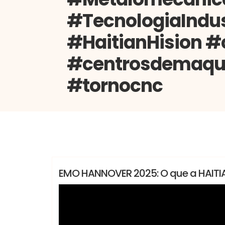
#TecnologiaIndus
#HaitianHision #
#centrosdemaqu
#tornocnc
#Starmill #EMO2025 #Indústria #MáquinasFe
Vania
#centrosdemaquinaçao #tornocnc
Feiras
Lançamentos
Notícias
EMO HANNOVER 2025: O que a HAITIAN