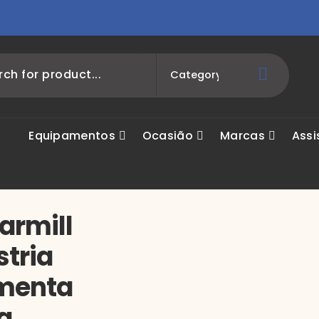
Equipamentos
Ocasião
Marcas
Assi
armill
tria
menta
a