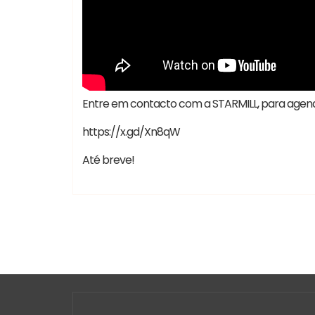
Entre em contacto com a STARMILL, para agenda
https://x.gd/Xn8qW
Até breve!