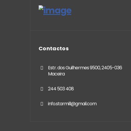
Contactos
Estr. dos Guilhermes 9500, 2405-036
Maceira
244 503 408
info.starmill@gmail.com